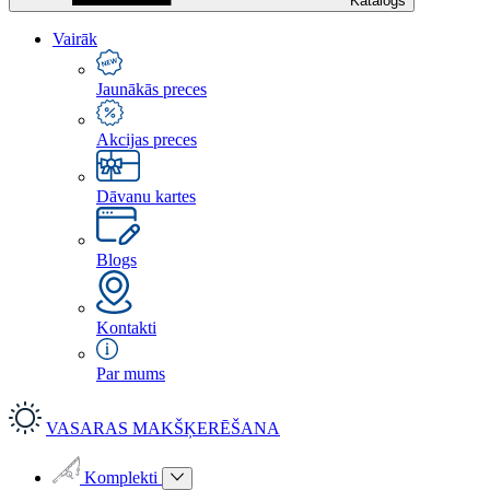
Katalogs
Vairāk
Jaunākās preces
Akcijas preces
Dāvanu kartes
Blogs
Kontakti
Par mums
VASARAS MAKŠĶERĒŠANA
Komplekti