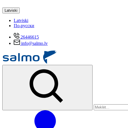
Latviski
Latviski
По-русски
26446615
info@salmo.lv