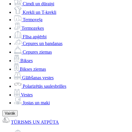
Cimdi un dūraiņi
Krekli un T-krekli
Termoveļa
Termozeķes
Flīsa apģērbi
Cepures un bandanas
Cepures ziemas
Bikses
Bikses ziemas
Glābšanas vestes
Polarizētās saulesbrilles
Vestes
Jostas un maki
Vairāk
TŪRISMS UN ATPŪTA