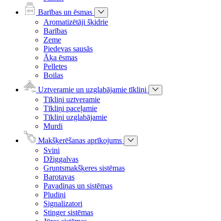
Barības un ēsmas
Aromatizētāji šķidrie
Barības
Zeme
Piedevas sausās
Āķa ēsmas
Pelletes
Boilas
Uztveramie un uzglabājamie tīkliņi
Tīkliņi uztveramie
Tīkliņi paceļamie
Tīkliņi uzglabājamie
Murdi
Makšķerēšanas aprīkojums
Svini
Džiggalvas
Gruntsmakšķeres sistēmas
Barotavas
Pavadiņas un sistēmas
Pludiņi
Signalizatori
Stinger sistēmas