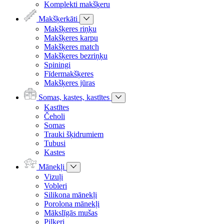
Komplekti makšķeru
Makšķerkāti
Makšķeres riņķu
Makšķeres karpu
Makšķeres match
Makšķeres bezriņķu
Spiningi
Fīdermakšķeres
Makšķeres jūras
Somas, kastes, kastītes
Kastītes
Čeholi
Somas
Trauki šķidrumiem
Tubusi
Kastes
Mānekļi
Vizuļi
Vobleri
Silikona mānekļi
Porolona mānekļi
Mākslīgās mušas
Pilkeri