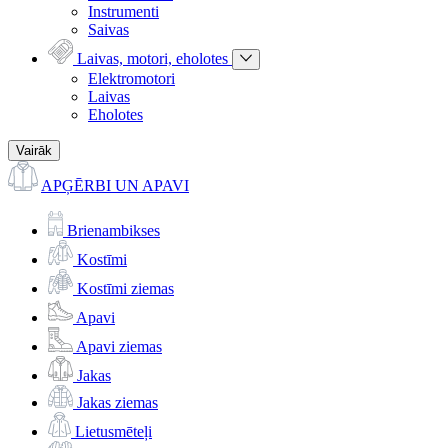
Instrumenti
Saivas
Laivas, motori, eholotes
Elektromotori
Laivas
Eholotes
Vairāk
APĢĒRBI UN APAVI
Brienambikses
Kostīmi
Kostīmi ziemas
Apavi
Apavi ziemas
Jakas
Jakas ziemas
Lietusmēteļi