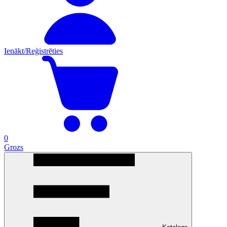
Ienākt/Reģistrēties
0
Grozs