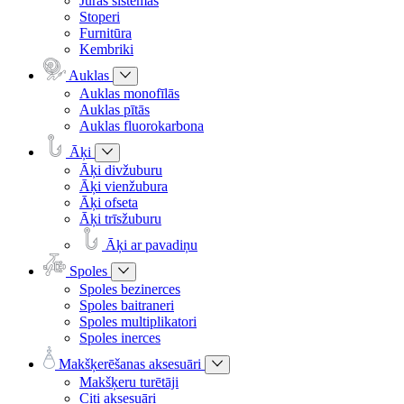
Jūras sistēmas
Stoperi
Furnitūra
Kembriki
Auklas
Auklas monofīlās
Auklas pītās
Auklas fluorokarbona
Āķi
Āķi divžuburu
Āķi vienžubura
Āķi ofseta
Āķi trīsžuburu
Āķi ar pavadiņu
Spoles
Spoles bezinerces
Spoles baitraneri
Spoles multiplikatori
Spoles inerces
Makšķerēšanas aksesuāri
Makšķeru turētāji
Citi aksesuāri