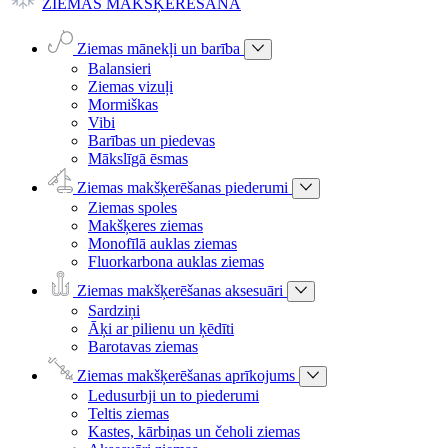
ZIEMAS MAKŠĶERĒŠANA
Ziemas mānekļi un barība
Balansieri
Ziemas vizuļi
Mormiškas
Vibi
Barības un piedevas
Mākslīgā ēsmas
Ziemas makšķerēšanas piederumi
Ziemas spoles
Makšķeres ziemas
Monofīlā auklas ziemas
Fluorkarbona auklas ziemas
Ziemas makšķerēšanas aksesuāri
Sardziņi
Āķi ar pilienu un ķēdīti
Barotavas ziemas
Ziemas makšķerēšanas aprīkojums
Ledusurbji un to piederumi
Teltis ziemas
Kastes, kārbiņas un čeholi ziemas