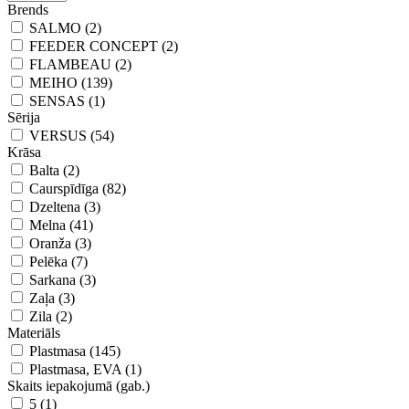
Brends
SALMO (2)
FEEDER CONCEPT (2)
FLAMBEAU (2)
MEIHO (139)
SENSAS (1)
Sērija
VERSUS (54)
Krāsa
Balta (2)
Caurspīdīga (82)
Dzeltena (3)
Melna (41)
Oranža (3)
Pelēka (7)
Sarkana (3)
Zaļa (3)
Zila (2)
Materiāls
Plastmasa (145)
Plastmasa, EVA (1)
Skaits iepakojumā (gab.)
5 (1)