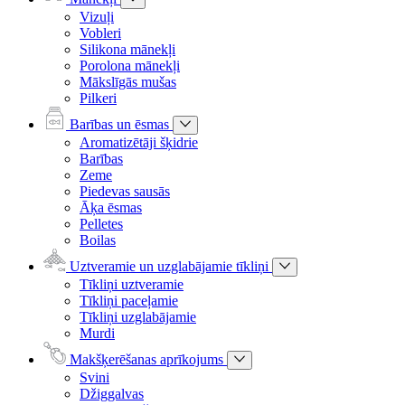
Vizuļi
Vobleri
Silikona mānekļi
Porolona mānekļi
Mākslīgās mušas
Pilkeri
Barības un ēsmas
Aromatizētāji šķidrie
Barības
Zeme
Piedevas sausās
Āķa ēsmas
Pelletes
Boilas
Uztveramie un uzglabājamie tīkliņi
Tīkliņi uztveramie
Tīkliņi paceļamie
Tīkliņi uzglabājamie
Murdi
Makšķerēšanas aprīkojums
Svini
Džiggalvas