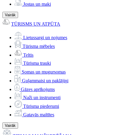
Jostas un maki
Vairāk
TŪRISMS UN ATPŪTA
Lietussargi un nojumes
Tūrisma mēbeles
Teltis
Tūrisma trauki
Somas un mugursomas
Guļammaisi un paklājiņi
Gāzes aprīkojums
Naži un instrumenti
Tūrisma piederumi
Gatavās maltītes
Vairāk