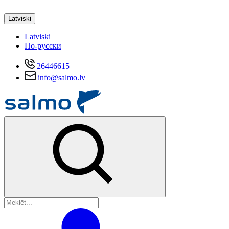
Latviski
Latviski
По-русски
26446615
info@salmo.lv