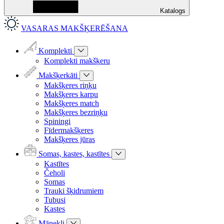
Katalogs
VASARAS MAKŠĶERĒŠANA
Komplekti
Komplekti makšķeru
Makšķerkāti
Makšķeres riņķu
Makšķeres karpu
Makšķeres match
Makšķeres bezriņķu
Spiningi
Fīdermakšķeres
Makšķeres jūras
Somas, kastes, kastītes
Kastītes
Čeholi
Somas
Trauki šķidrumiem
Tubusi
Kastes
Mānekļi