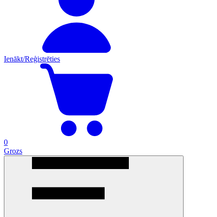
Ienākt/Reģistrēties
0
Grozs