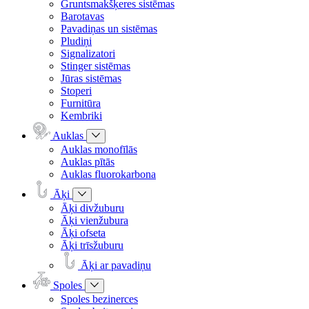
Gruntsmakšķeres sistēmas
Barotavas
Pavadiņas un sistēmas
Pludiņi
Signalizatori
Stinger sistēmas
Jūras sistēmas
Stoperi
Furnitūra
Kembriki
Auklas
Auklas monofīlās
Auklas pītās
Auklas fluorokarbona
Āķi
Āķi divžuburu
Āķi vienžubura
Āķi ofseta
Āķi trīsžuburu
Āķi ar pavadiņu
Spoles
Spoles bezinerces