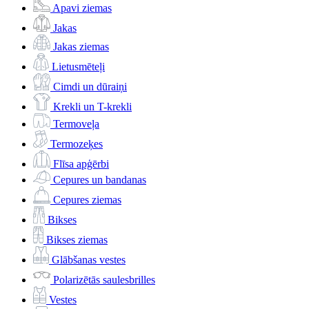
Apavi ziemas
Jakas
Jakas ziemas
Lietusmēteļi
Cimdi un dūraiņi
Krekli un T-krekli
Termoveļa
Termozeķes
Flīsa apģērbi
Cepures un bandanas
Cepures ziemas
Bikses
Bikses ziemas
Glābšanas vestes
Polarizētās saulesbrilles
Vestes