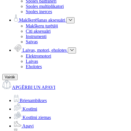
Spoles baitraneri
Spoles multiplikatori
Spoles inerces
Makšķerēšanas aksesuāri
Makšķeru turētāji
Citi aksesuāri
Instrumenti
Saivas
Laivas, motori, eholotes
Elektromotori
Laivas
Eholotes
Vairāk
APĢĒRBI UN APAVI
Brienambikses
Kostīmi
Kostīmi ziemas
Apavi