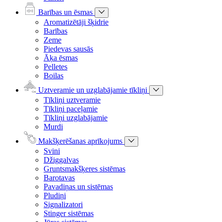
Barības un ēsmas
Aromatizētāji šķidrie
Barības
Zeme
Piedevas sausās
Āķa ēsmas
Pelletes
Boilas
Uztveramie un uzglabājamie tīkliņi
Tīkliņi uztveramie
Tīkliņi paceļamie
Tīkliņi uzglabājamie
Murdi
Makšķerēšanas aprīkojums
Svini
Džiggalvas
Gruntsmakšķeres sistēmas
Barotavas
Pavadiņas un sistēmas
Pludiņi
Signalizatori
Stinger sistēmas