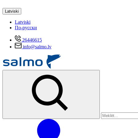
Latviski
Latviski
По-русски
26446615
info@salmo.lv