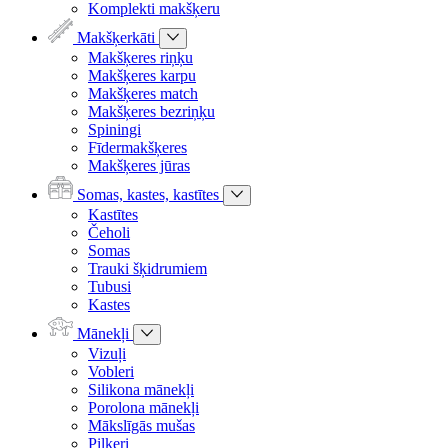
Komplekti makšķeru
Makšķerkāti
Makšķeres riņķu
Makšķeres karpu
Makšķeres match
Makšķeres bezriņķu
Spiningi
Fīdermakšķeres
Makšķeres jūras
Somas, kastes, kastītes
Kastītes
Čeholi
Somas
Trauki šķidrumiem
Tubusi
Kastes
Mānekļi
Vizuļi
Vobleri
Silikona mānekļi
Porolona mānekļi
Mākslīgās mušas
Pilkeri