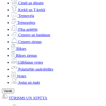
Cimdi un dūraiņi
Krekli un T-krekli
Termoveļa
Termozeķes
Flīsa apģērbi
Cepures un bandanas
Cepures ziemas
Bikses
Bikses ziemas
Glābšanas vestes
Polarizētās saulesbrilles
Vestes
Jostas un maki
Vairāk
TŪRISMS UN ATPŪTA