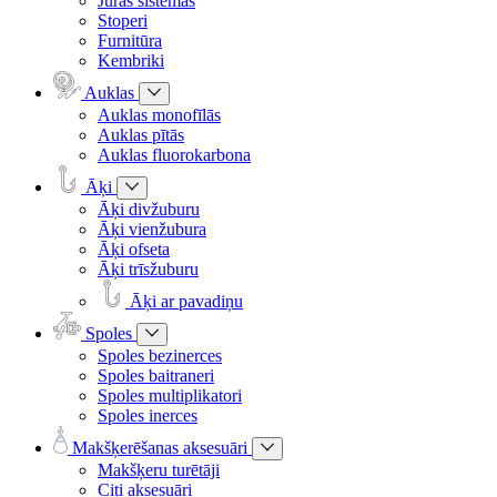
Jūras sistēmas
Stoperi
Furnitūra
Kembriki
Auklas
Auklas monofīlās
Auklas pītās
Auklas fluorokarbona
Āķi
Āķi divžuburu
Āķi vienžubura
Āķi ofseta
Āķi trīsžuburu
Āķi ar pavadiņu
Spoles
Spoles bezinerces
Spoles baitraneri
Spoles multiplikatori
Spoles inerces
Makšķerēšanas aksesuāri
Makšķeru turētāji
Citi aksesuāri