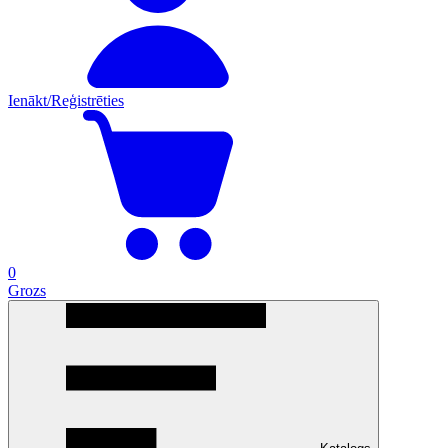
Ienākt/Reģistrēties
0
Grozs