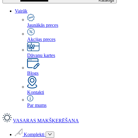
Katalogs
Vairāk
Jaunākās preces
Akcijas preces
Dāvanu kartes
Blogs
Kontakti
Par mums
VASARAS MAKŠĶERĒŠANA
Komplekti