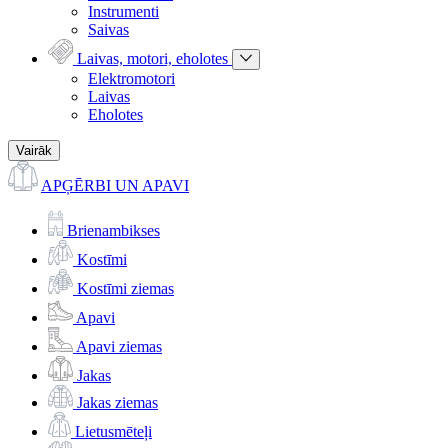
Instrumenti
Saivas
Laivas, motori, eholotes
Elektromotori
Laivas
Eholotes
Vairāk
APĢĒRBI UN APAVI
Brienambikses
Kostīmi
Kostīmi ziemas
Apavi
Apavi ziemas
Jakas
Jakas ziemas
Lietusmēteļi