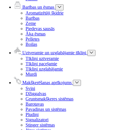
Barības un ēsmas
Aromatizētāji šķidrie
Barības
Zeme
Piedevas sausās
Āķa ēsmas
Pelletes
Boilas
Uztveramie un uzglabājamie tīkliņi
Tīkliņi uztveramie
Tīkliņi paceļamie
Tīkliņi uzglabājamie
Murdi
Makšķerēšanas aprīkojums
Svini
Džiggalvas
Gruntsmakšķeres sistēmas
Barotavas
Pavadiņas un sistēmas
Pludiņi
Signalizatori
Stinger sistēmas