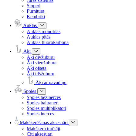
Jūras sistēmas
Stoperi
Furnitūra
Kembriki
Auklas
Auklas monofīlās
Auklas pītās
Auklas fluorokarbona
Āķi
Āķi divžuburu
Āķi vienžubura
Āķi ofseta
Āķi trīsžuburu
Āķi ar pavadiņu
Spoles
Spoles bezinerces
Spoles baitraneri
Spoles multiplikatori
Spoles inerces
Makšķerēšanas aksesuāri
Makšķeru turētāji
Citi aksesuāri