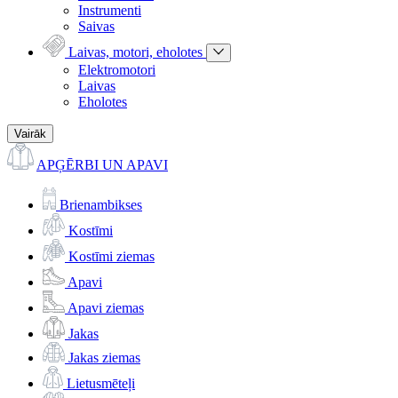
Instrumenti
Saivas
Laivas, motori, eholotes
Elektromotori
Laivas
Eholotes
Vairāk
APĢĒRBI UN APAVI
Brienambikses
Kostīmi
Kostīmi ziemas
Apavi
Apavi ziemas
Jakas
Jakas ziemas
Lietusmēteļi