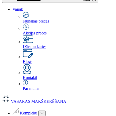
Katalogs
Vairāk
Jaunākās preces
Akcijas preces
Dāvanu kartes
Blogs
Kontakti
Par mums
VASARAS MAKŠĶERĒŠANA
Komplekti