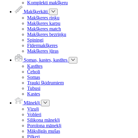
Komplekti makšķeru
Makšķerkāti
Makšķeres riņķu
Makšķeres karpu
Makšķeres match
Makšķeres bezriņķu
Spiningi
Fīdermakšķeres
Makšķeres jūras
Somas, kastes, kastītes
Kastītes
Čeholi
Somas
Trauki šķidrumiem
Tubusi
Kastes
Mānekļi
Vizuļi
Vobleri
Silikona mānekļi
Porolona mānekļi
Mākslīgās mušas
Pilkeri