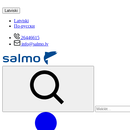
Latviski
Latviski
По-русски
26446615
info@salmo.lv