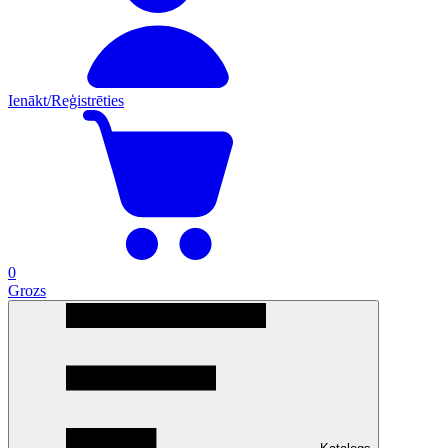
Ienākt/Reģistrēties
0
Grozs