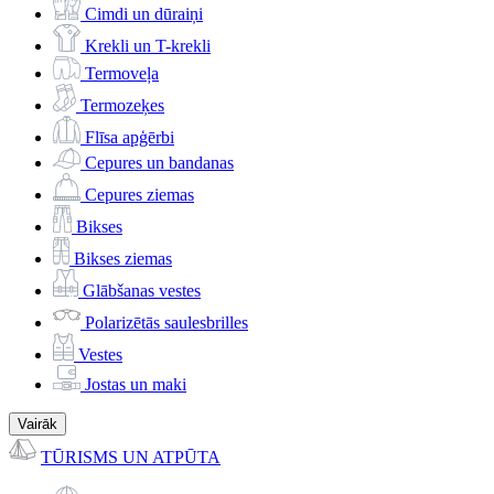
Cimdi un dūraiņi
Krekli un T-krekli
Termoveļa
Termozeķes
Flīsa apģērbi
Cepures un bandanas
Cepures ziemas
Bikses
Bikses ziemas
Glābšanas vestes
Polarizētās saulesbrilles
Vestes
Jostas un maki
Vairāk
TŪRISMS UN ATPŪTA