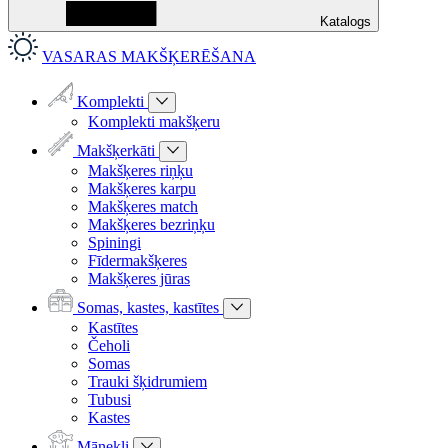
Katalogs
VASARAS MAKŠĶERĒŠANA
Komplekti
Komplekti makšķeru
Makšķerkāti
Makšķeres riņķu
Makšķeres karpu
Makšķeres match
Makšķeres bezriņķu
Spiningi
Fīdermakšķeres
Makšķeres jūras
Somas, kastes, kastītes
Kastītes
Čeholi
Somas
Trauki šķidrumiem
Tubusi
Kastes
Mānekļi