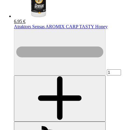
6.95 €
Atraktors Sensas AROMIX CARP TASTY Honey