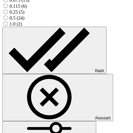
0.075 (13)
0.115 (6)
0.25 (5)
0.5 (24)
1.0 (2)
Rādīt
Atiestatīt