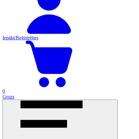
Ienākt/Reģistrēties
0
Grozs