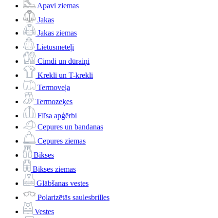
Apavi ziemas
Jakas
Jakas ziemas
Lietusmēteļi
Cimdi un dūraiņi
Krekli un T-krekli
Termoveļa
Termozeķes
Flīsa apģērbi
Cepures un bandanas
Cepures ziemas
Bikses
Bikses ziemas
Glābšanas vestes
Polarizētās saulesbrilles
Vestes