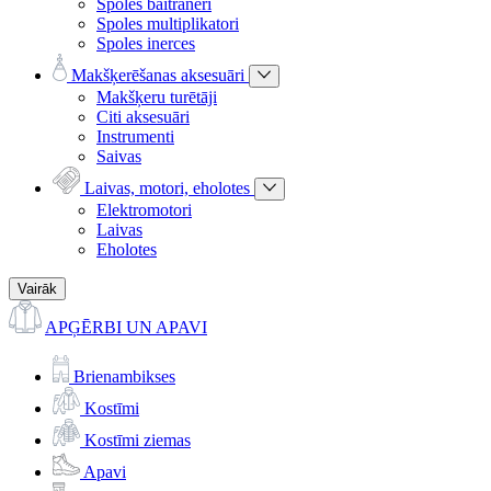
Spoles baitraneri
Spoles multiplikatori
Spoles inerces
Makšķerēšanas aksesuāri
Makšķeru turētāji
Citi aksesuāri
Instrumenti
Saivas
Laivas, motori, eholotes
Elektromotori
Laivas
Eholotes
Vairāk
APĢĒRBI UN APAVI
Brienambikses
Kostīmi
Kostīmi ziemas
Apavi