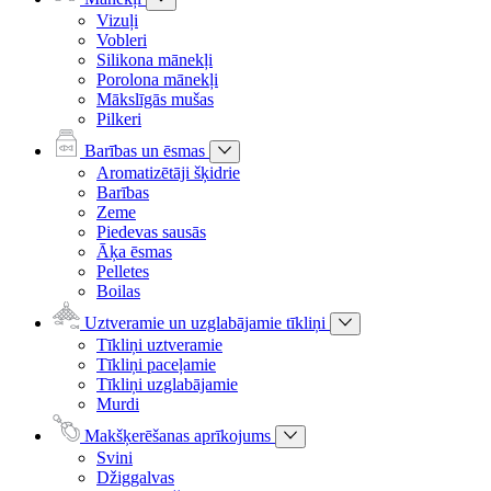
Vizuļi
Vobleri
Silikona mānekļi
Porolona mānekļi
Mākslīgās mušas
Pilkeri
Barības un ēsmas
Aromatizētāji šķidrie
Barības
Zeme
Piedevas sausās
Āķa ēsmas
Pelletes
Boilas
Uztveramie un uzglabājamie tīkliņi
Tīkliņi uztveramie
Tīkliņi paceļamie
Tīkliņi uzglabājamie
Murdi
Makšķerēšanas aprīkojums
Svini
Džiggalvas