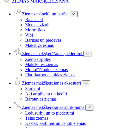
ZIEMAS MAKŠĶERĒŠANA
Ziemas mānekļi un barība
Balansieri
Ziemas vizuļi
Mormiškas
Vibi
Barības un piedevas
Mākslīgā ēsmas
Ziemas makšķerēšanas piederumi
Ziemas spoles
Makšķeres ziemas
Monofīlā auklas ziemas
Fluorkarbona auklas ziemas
Ziemas makšķerēšanas aksesuāri
Sardziņi
Āķi ar pilienu un ķēdīti
Barotavas ziemas
Ziemas makšķerēšanas aprīkojums
Ledusurbji un to piederumi
Teltis ziemas
Kastes, kārbiņas un čeholi ziemas