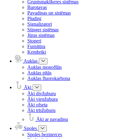
Gruntsmakšķeres sistēmas
Barotavas
Pavadiņas un sistēmas
Pludiņi
Signalizatori
Stinger sistēmas
Jūras sistēmas
Stoperi
Furnitūra
Kembriki
Auklas
Auklas monofīlās
Auklas pītās
Auklas fluorokarbona
Āķi
Āķi divžuburu
Āķi vienžubura
Āķi ofseta
Āķi trīsžuburu
Āķi ar pavadiņu
Spoles
Spoles bezinerces