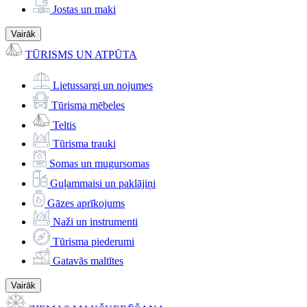
Jostas un maki
Vairāk
TŪRISMS UN ATPŪTA
Lietussargi un nojumes
Tūrisma mēbeles
Teltis
Tūrisma trauki
Somas un mugursomas
Guļammaisi un paklājiņi
Gāzes aprīkojums
Naži un instrumenti
Tūrisma piederumi
Gatavās maltītes
Vairāk