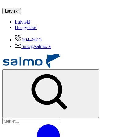
Latviski
Latviski
По-русски
26446615
info@salmo.lv