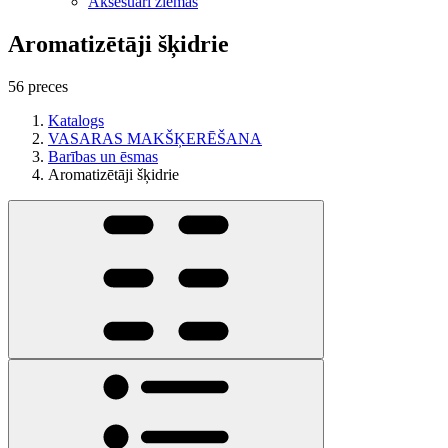
Aksesuāri ziemas
Aromatizētāji šķidrie
56 preces
Katalogs
VASARAS MAKŠĶERĒŠANA
Barības un ēsmas
Aromatizētāji šķidrie