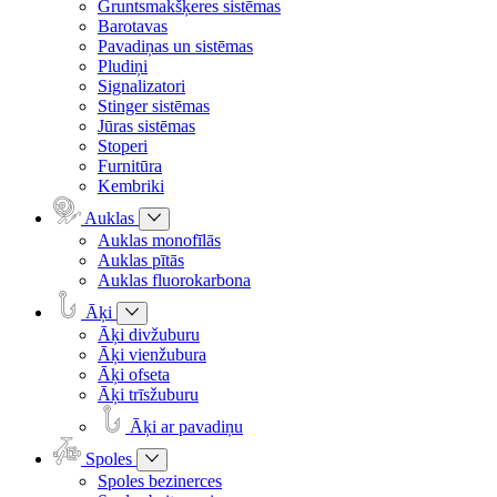
Gruntsmakšķeres sistēmas
Barotavas
Pavadiņas un sistēmas
Pludiņi
Signalizatori
Stinger sistēmas
Jūras sistēmas
Stoperi
Furnitūra
Kembriki
Auklas
Auklas monofīlās
Auklas pītās
Auklas fluorokarbona
Āķi
Āķi divžuburu
Āķi vienžubura
Āķi ofseta
Āķi trīsžuburu
Āķi ar pavadiņu
Spoles
Spoles bezinerces