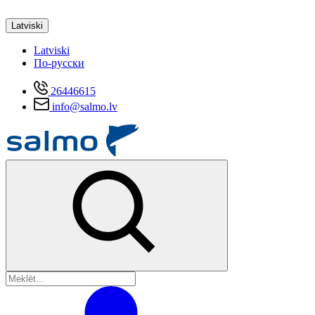
Latviski
Latviski
По-русски
26446615
info@salmo.lv