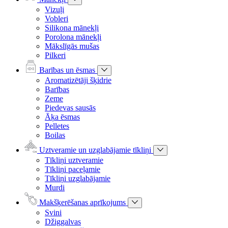
Vizuļi
Vobleri
Silikona mānekļi
Porolona mānekļi
Mākslīgās mušas
Pilkeri
Barības un ēsmas
Aromatizētāji šķidrie
Barības
Zeme
Piedevas sausās
Āķa ēsmas
Pelletes
Boilas
Uztveramie un uzglabājamie tīkliņi
Tīkliņi uztveramie
Tīkliņi paceļamie
Tīkliņi uzglabājamie
Murdi
Makšķerēšanas aprīkojums
Svini
Džiggalvas