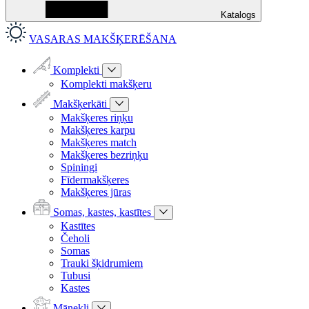
Katalogs
VASARAS MAKŠĶERĒŠANA
Komplekti
Komplekti makšķeru
Makšķerkāti
Makšķeres riņķu
Makšķeres karpu
Makšķeres match
Makšķeres bezriņķu
Spiningi
Fīdermakšķeres
Makšķeres jūras
Somas, kastes, kastītes
Kastītes
Čeholi
Somas
Trauki šķidrumiem
Tubusi
Kastes
Mānekļi