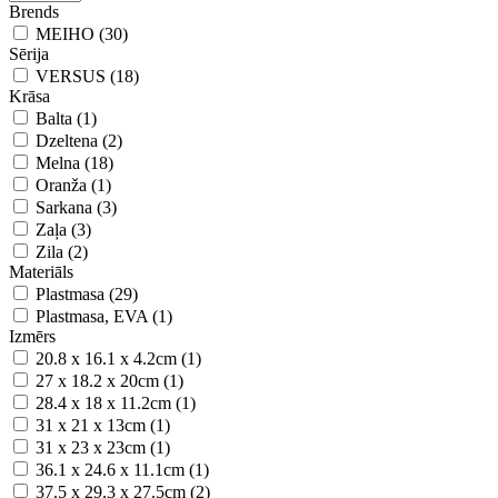
Brends
MEIHO (30)
Sērija
VERSUS (18)
Krāsa
Balta (1)
Dzeltena (2)
Melna (18)
Oranža (1)
Sarkana (3)
Zaļa (3)
Zila (2)
Materiāls
Plastmasa (29)
Plastmasa, EVA (1)
Izmērs
20.8 х 16.1 х 4.2cm (1)
27 x 18.2 x 20cm (1)
28.4 x 18 x 11.2cm (1)
31 x 21 x 13cm (1)
31 x 23 x 23cm (1)
36.1 x 24.6 x 11.1cm (1)
37.5 x 29.3 x 27.5cm (2)