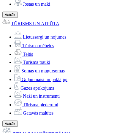
Jostas un maki
Vairāk
TŪRISMS UN ATPŪTA
Lietussargi un nojumes
Tūrisma mēbeles
Teltis
Tūrisma trauki
Somas un mugursomas
Guļammaisi un paklājiņi
Gāzes aprīkojums
Naži un instrumenti
Tūrisma piederumi
Gatavās maltītes
Vairāk