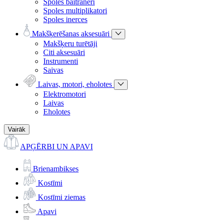
Spoles baitraneri
Spoles multiplikatori
Spoles inerces
Makšķerēšanas aksesuāri
Makšķeru turētāji
Citi aksesuāri
Instrumenti
Saivas
Laivas, motori, eholotes
Elektromotori
Laivas
Eholotes
Vairāk
APĢĒRBI UN APAVI
Brienambikses
Kostīmi
Kostīmi ziemas
Apavi