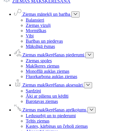
ZIEMAS MAKŠĶERĒŠANA
Ziemas mānekļi un barība
Balansieri
Ziemas vizuļi
Mormiškas
Vibi
Barības un piedevas
Mākslīgā ēsmas
Ziemas makšķerēšanas piederumi
Ziemas spoles
Makšķeres ziemas
Monofīlā auklas ziemas
Fluorkarbona auklas ziemas
Ziemas makšķerēšanas aksesuāri
Sardziņi
Āķi ar pilienu un ķēdīti
Barotavas ziemas
Ziemas makšķerēšanas aprīkojums
Ledusurbji un to piederumi
Teltis ziemas
Kastes, kārbiņas un čeholi ziemas