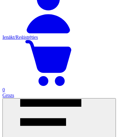
Ienākt/Reģistrēties
0
Grozs