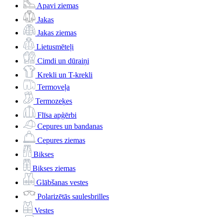
Apavi ziemas
Jakas
Jakas ziemas
Lietusmēteļi
Cimdi un dūraiņi
Krekli un T-krekli
Termoveļa
Termozeķes
Flīsa apģērbi
Cepures un bandanas
Cepures ziemas
Bikses
Bikses ziemas
Glābšanas vestes
Polarizētās saulesbrilles
Vestes