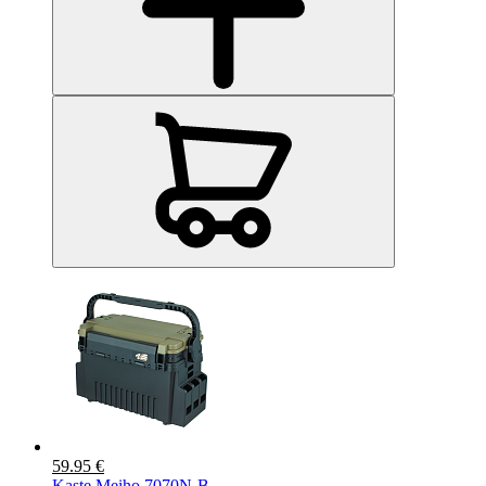
59.95 €
Kaste Meiho 7070N-B