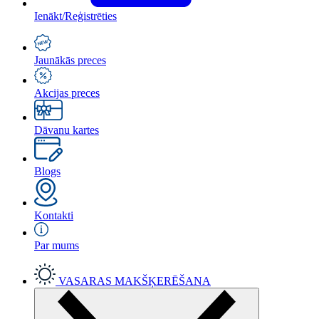
Ienākt/Reģistrēties
Jaunākās preces
Akcijas preces
Dāvanu kartes
Blogs
Kontakti
Par mums
VASARAS MAKŠĶERĒŠANA