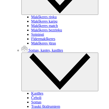
Makšķeres riņķu
Makšķeres karpu
Makšķeres match
Makšķeres bezriņķu
Spiningi
Fīdermakšķeres
Makšķeres jūras
Somas, kastes, kastītes
Kastītes
Čeholi
Somas
Trauki šķidrumiem