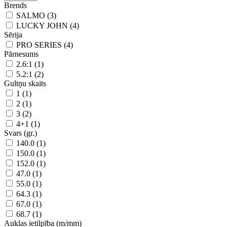
Brends
SALMO (3)
LUCKY JOHN (4)
Sērija
PRO SERIES (4)
Pārnesums
2.6:1 (1)
5.2:1 (2)
Gultņu skaits
1 (1)
2 (1)
3 (2)
4+1 (1)
Svars (gr.)
140.0 (1)
150.0 (1)
152.0 (1)
47.0 (1)
55.0 (1)
64.3 (1)
67.0 (1)
68.7 (1)
Auklas ietilpība (m/mm)