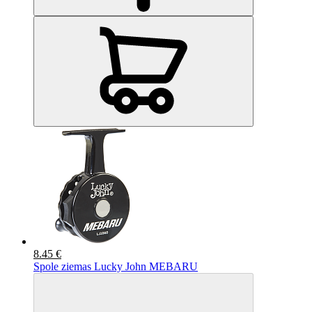
8.45 €
Spole ziemas Lucky John MEBARU