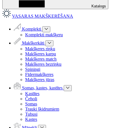
Katalogs
VASARAS MAKŠĶERĒŠANA
Komplekti
Komplekti makšķeru
Makšķerkāti
Makšķeres riņķu
Makšķeres karpu
Makšķeres match
Makšķeres bezriņķu
Spiningi
Fīdermakšķeres
Makšķeres jūras
Somas, kastes, kastītes
Kastītes
Čeholi
Somas
Trauki šķidrumiem
Tubusi
Kastes
Mānekļi