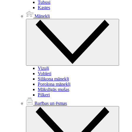
Tubusi
Kastes
Mānekļi
Vizuļi
Vobleri
Silikona mānekļi
Porolona mānekļi
Mākslīgās mušas
Pilkeri
Barības un ēsmas