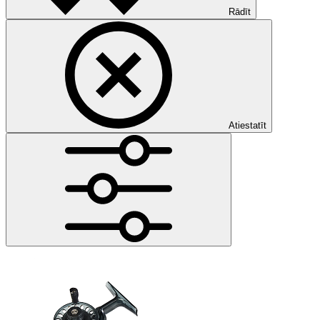
Rādīt
Atiestatīt