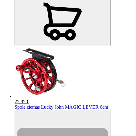
25.95 €
Spole ziemas Lucky John MAGIC LEVER 6cm