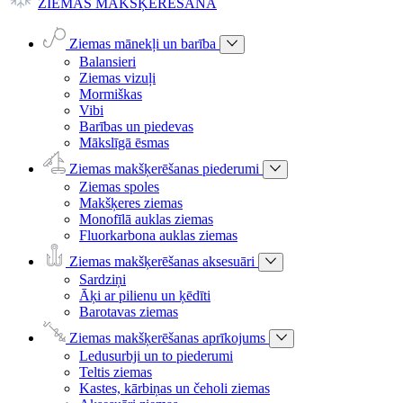
ZIEMAS MAKŠĶERĒŠANA
Ziemas mānekļi un barība
Balansieri
Ziemas vizuļi
Mormiškas
Vibi
Barības un piedevas
Mākslīgā ēsmas
Ziemas makšķerēšanas piederumi
Ziemas spoles
Makšķeres ziemas
Monofīlā auklas ziemas
Fluorkarbona auklas ziemas
Ziemas makšķerēšanas aksesuāri
Sardziņi
Āķi ar pilienu un ķēdīti
Barotavas ziemas
Ziemas makšķerēšanas aprīkojums
Ledusurbji un to piederumi
Teltis ziemas
Kastes, kārbiņas un čeholi ziemas