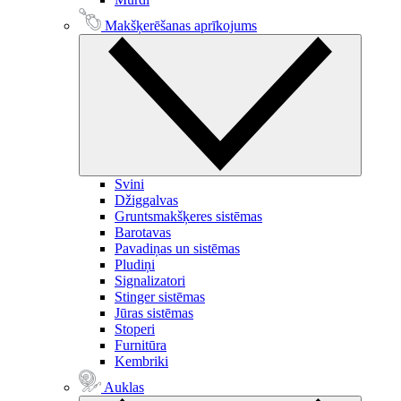
Makšķerēšanas aprīkojums
Svini
Džiggalvas
Gruntsmakšķeres sistēmas
Barotavas
Pavadiņas un sistēmas
Pludiņi
Signalizatori
Stinger sistēmas
Jūras sistēmas
Stoperi
Furnitūra
Kembriki
Auklas