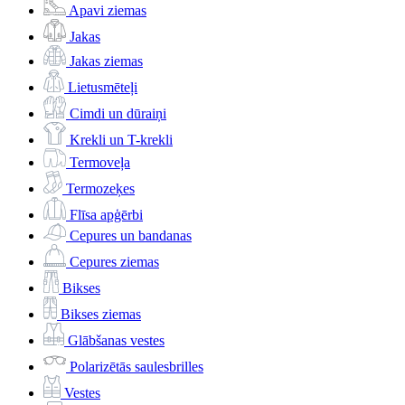
Apavi ziemas
Jakas
Jakas ziemas
Lietusmēteļi
Cimdi un dūraiņi
Krekli un T-krekli
Termoveļa
Termozeķes
Flīsa apģērbi
Cepures un bandanas
Cepures ziemas
Bikses
Bikses ziemas
Glābšanas vestes
Polarizētās saulesbrilles
Vestes