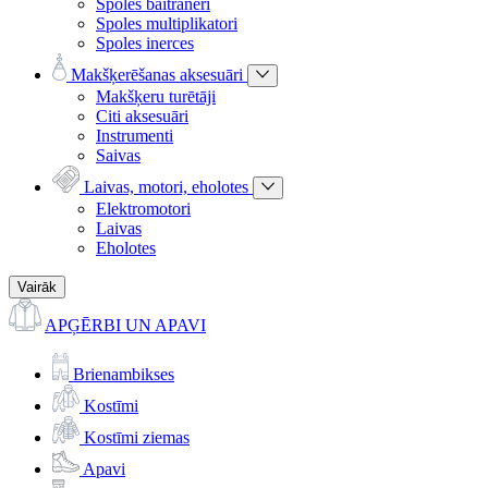
Spoles baitraneri
Spoles multiplikatori
Spoles inerces
Makšķerēšanas aksesuāri
Makšķeru turētāji
Citi aksesuāri
Instrumenti
Saivas
Laivas, motori, eholotes
Elektromotori
Laivas
Eholotes
Vairāk
APĢĒRBI UN APAVI
Brienambikses
Kostīmi
Kostīmi ziemas
Apavi