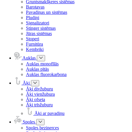
Gruntsmakšķeres sistēmas
Barotavas
Pavadiņas un sistēmas
Pludiņi
Signalizatori
Stinger sistēmas
Jūras sistēmas
Stoperi
Furnitūra
Kembriki
Auklas
Auklas monofīlās
Auklas pītās
Auklas fluorokarbona
Āķi
Āķi divžuburu
Āķi vienžubura
Āķi ofseta
Āķi trīsžuburu
Āķi ar pavadiņu
Spoles
Spoles bezinerces