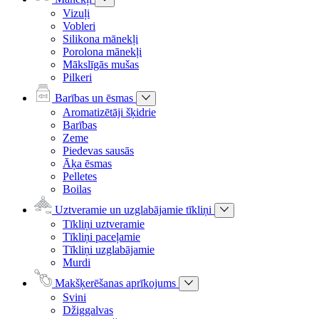
Vizuļi
Vobleri
Silikona mānekļi
Porolona mānekļi
Mākslīgās mušas
Pilkeri
Barības un ēsmas
Aromatizētāji šķidrie
Barības
Zeme
Piedevas sausās
Āķa ēsmas
Pelletes
Boilas
Uztveramie un uzglabājamie tīkliņi
Tīkliņi uztveramie
Tīkliņi paceļamie
Tīkliņi uzglabājamie
Murdi
Makšķerēšanas aprīkojums
Svini
Džiggalvas