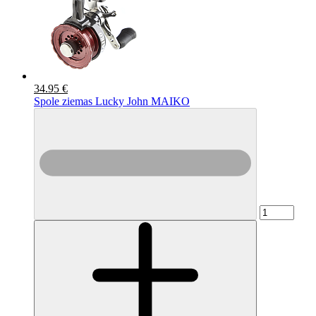
34.95 €
Spole ziemas Lucky John MAIKO