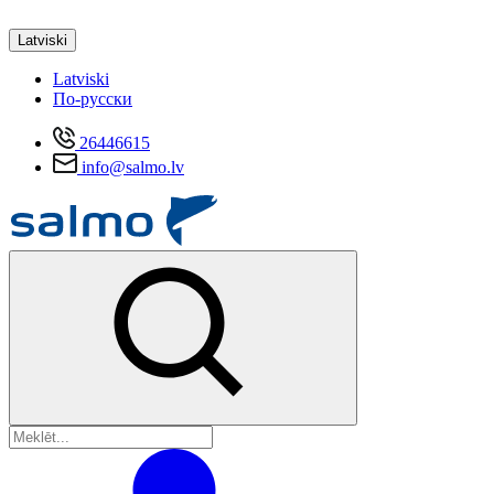
Latviski
Latviski
По-русски
26446615
info@salmo.lv