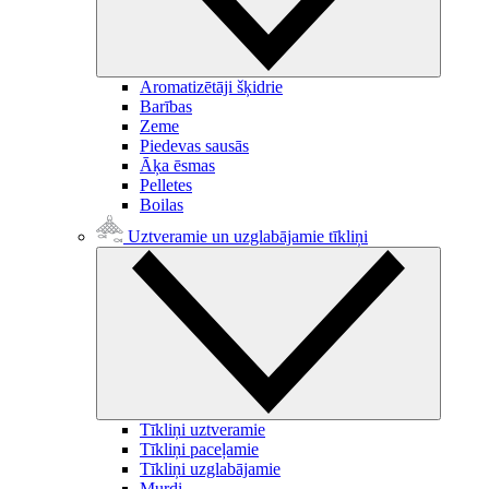
Aromatizētāji šķidrie
Barības
Zeme
Piedevas sausās
Āķa ēsmas
Pelletes
Boilas
Uztveramie un uzglabājamie tīkliņi
Tīkliņi uztveramie
Tīkliņi paceļamie
Tīkliņi uzglabājamie
Murdi