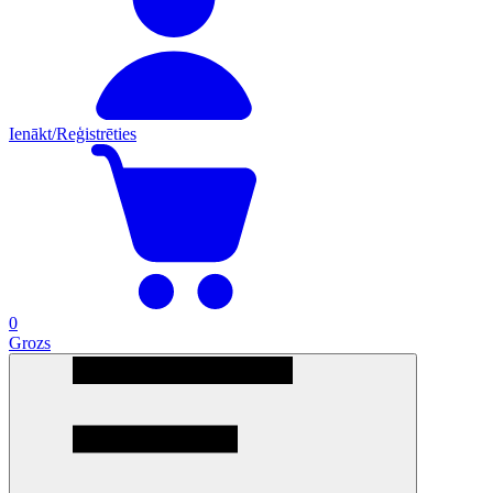
Ienākt/Reģistrēties
0
Grozs