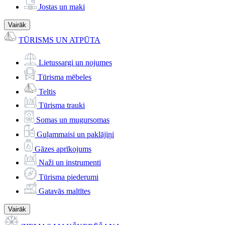
Jostas un maki
Vairāk
TŪRISMS UN ATPŪTA
Lietussargi un nojumes
Tūrisma mēbeles
Teltis
Tūrisma trauki
Somas un mugursomas
Guļammaisi un paklājiņi
Gāzes aprīkojums
Naži un instrumenti
Tūrisma piederumi
Gatavās maltītes
Vairāk