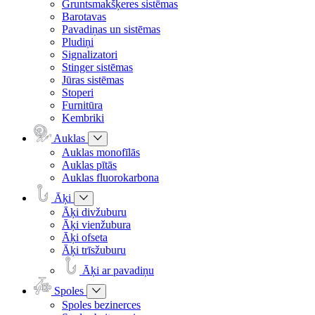
Gruntsmakšķeres sistēmas
Barotavas
Pavadiņas un sistēmas
Pludiņi
Signalizatori
Stinger sistēmas
Jūras sistēmas
Stoperi
Furnitūra
Kembriki
Auklas
Auklas monofīlās
Auklas pītās
Auklas fluorokarbona
Āķi
Āķi divžuburu
Āķi vienžubura
Āķi ofseta
Āķi trīsžuburu
Āķi ar pavadiņu
Spoles
Spoles bezinerces