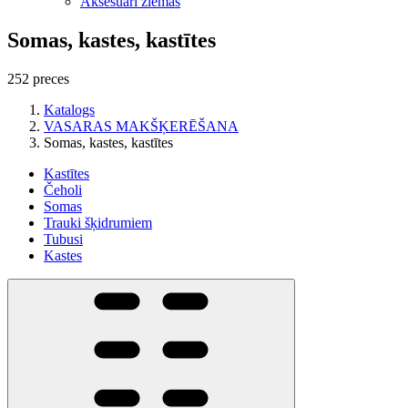
Aksesuāri ziemas
Somas, kastes, kastītes
252 preces
Katalogs
VASARAS MAKŠĶERĒŠANA
Somas, kastes, kastītes
Kastītes
Čeholi
Somas
Trauki šķidrumiem
Tubusi
Kastes