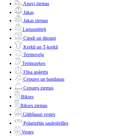
Apavi ziemas
Jakas
Jakas ziemas
Lietusmēteļi
Cimdi un dūraiņi
Krekli un T-krekli
Termoveļa
Termozeķes
Flīsa apģērbi
Cepures un bandanas
Cepures ziemas
Bikses
Bikses ziemas
Glābšanas vestes
Polarizētās saulesbrilles
Vestes