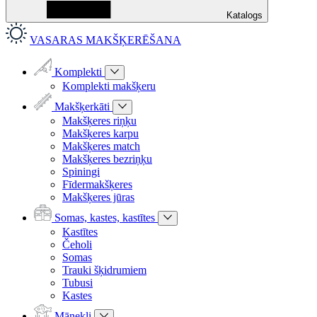
Katalogs
VASARAS MAKŠĶERĒŠANA
Komplekti
Komplekti makšķeru
Makšķerkāti
Makšķeres riņķu
Makšķeres karpu
Makšķeres match
Makšķeres bezriņķu
Spiningi
Fīdermakšķeres
Makšķeres jūras
Somas, kastes, kastītes
Kastītes
Čeholi
Somas
Trauki šķidrumiem
Tubusi
Kastes
Mānekļi