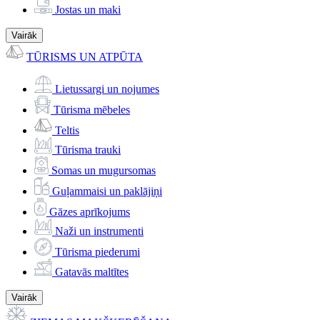
Jostas un maki
Vairāk
TŪRISMS UN ATPŪTA
Lietussargi un nojumes
Tūrisma mēbeles
Teltis
Tūrisma trauki
Somas un mugursomas
Guļammaisi un paklājiņi
Gāzes aprīkojums
Naži un instrumenti
Tūrisma piederumi
Gatavās maltītes
Vairāk