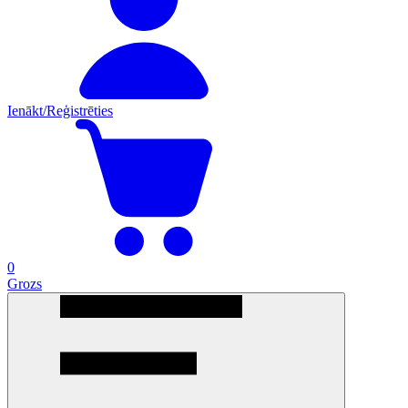
Ienākt/Reģistrēties
0
Grozs