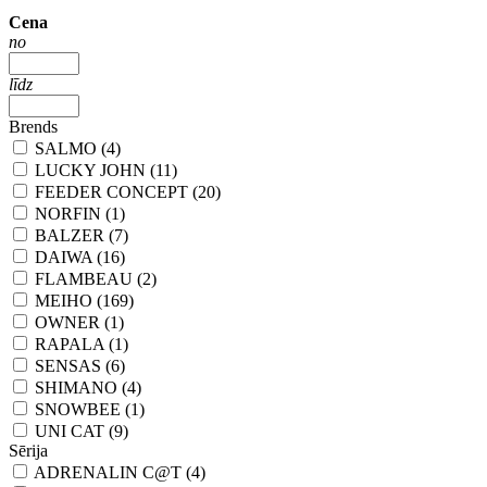
Cena
no
līdz
Brends
SALMO (4)
LUCKY JOHN (11)
FEEDER CONCEPT (20)
NORFIN (1)
BALZER (7)
DAIWA (16)
FLAMBEAU (2)
MEIHO (169)
OWNER (1)
RAPALA (1)
SENSAS (6)
SHIMANO (4)
SNOWBEE (1)
UNI CAT (9)
Sērija
ADRENALIN C@T (4)