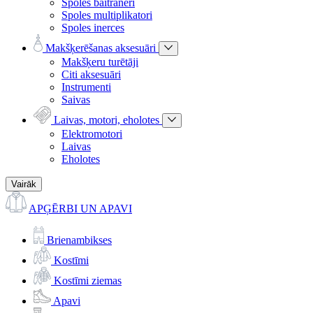
Spoles baitraneri
Spoles multiplikatori
Spoles inerces
Makšķerēšanas aksesuāri
Makšķeru turētāji
Citi aksesuāri
Instrumenti
Saivas
Laivas, motori, eholotes
Elektromotori
Laivas
Eholotes
Vairāk
APĢĒRBI UN APAVI
Brienambikses
Kostīmi
Kostīmi ziemas
Apavi