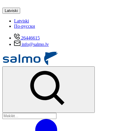
Latviski
Latviski
По-русски
26446615
info@salmo.lv