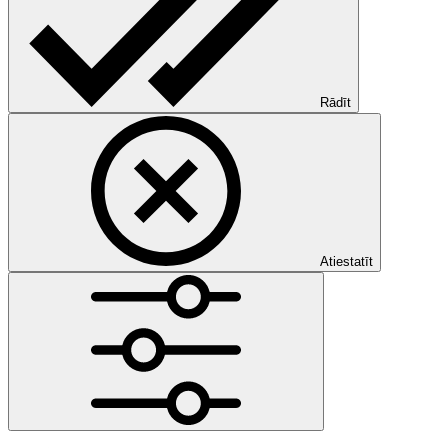
Rādīt
Atiestatīt