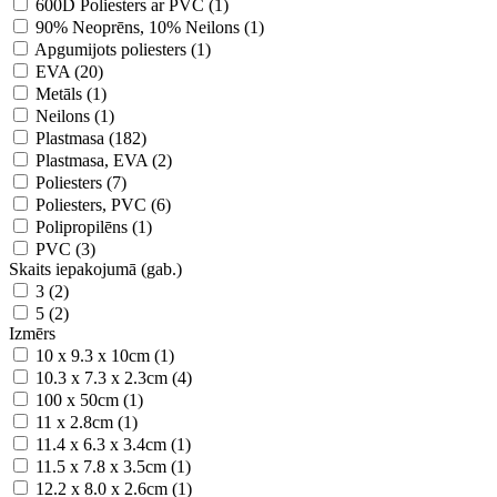
600D Poliesters ar PVC (1)
90% Neoprēns, 10% Neilons (1)
Apgumijots poliesters (1)
EVA (20)
Metāls (1)
Neilons (1)
Plastmasa (182)
Plastmasa, EVA (2)
Poliesters (7)
Poliesters, PVC (6)
Polipropilēns (1)
PVC (3)
Skaits iepakojumā (gab.)
3 (2)
5 (2)
Izmērs
10 x 9.3 x 10cm (1)
10.3 x 7.3 x 2.3cm (4)
100 x 50cm (1)
11 x 2.8cm (1)
11.4 x 6.3 x 3.4cm (1)
11.5 x 7.8 x 3.5cm (1)
12.2 x 8.0 x 2.6cm (1)