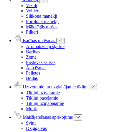
Vizuļi
Vobleri
Silikona mānekļi
Porolona mānekļi
Mākslīgās mušas
Pilkeri
Barības un ēsmas
Aromatizētāji šķidrie
Barības
Zeme
Piedevas sausās
Āķa ēsmas
Pelletes
Boilas
Uztveramie un uzglabājamie tīkliņi
Tīkliņi uztveramie
Tīkliņi paceļamie
Tīkliņi uzglabājamie
Murdi
Makšķerēšanas aprīkojums
Svini
Džiggalvas