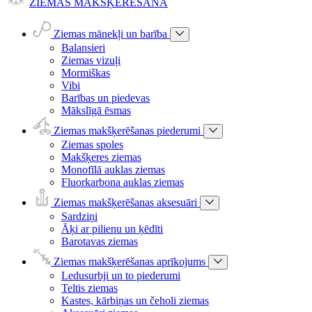
ZIEMAS MAKŠĶERĒŠANA
Ziemas mānekļi un barība
Balansieri
Ziemas vizuļi
Mormiškas
Vibi
Barības un piedevas
Mākslīgā ēsmas
Ziemas makšķerēšanas piederumi
Ziemas spoles
Makšķeres ziemas
Monofīlā auklas ziemas
Fluorkarbona auklas ziemas
Ziemas makšķerēšanas aksesuāri
Sardziņi
Āķi ar pilienu un ķēdīti
Barotavas ziemas
Ziemas makšķerēšanas aprīkojums
Ledusurbji un to piederumi
Teltis ziemas
Kastes, kārbiņas un čeholi ziemas