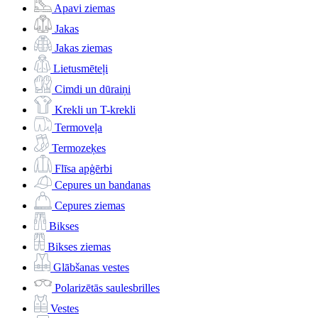
Apavi ziemas
Jakas
Jakas ziemas
Lietusmēteļi
Cimdi un dūraiņi
Krekli un T-krekli
Termoveļa
Termozeķes
Flīsa apģērbi
Cepures un bandanas
Cepures ziemas
Bikses
Bikses ziemas
Glābšanas vestes
Polarizētās saulesbrilles
Vestes