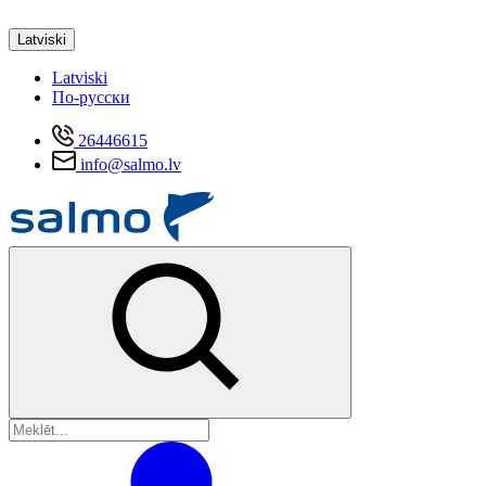
Latviski
Latviski
По-русски
26446615
info@salmo.lv