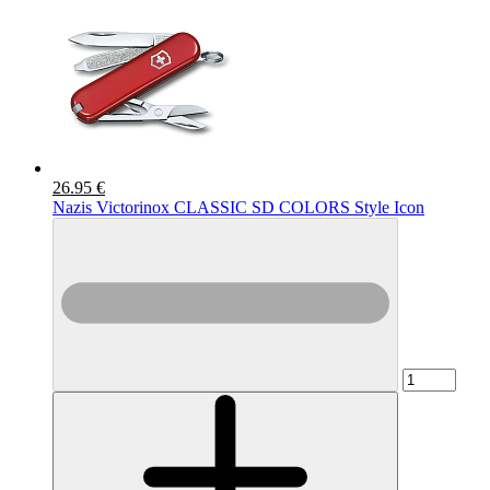
26.95 €
Nazis Victorinox CLASSIC SD COLORS Style Icon