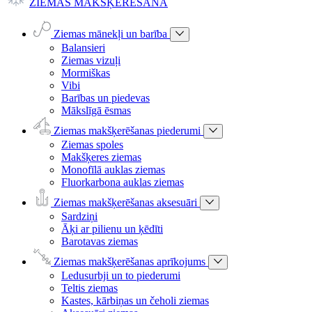
ZIEMAS MAKŠĶERĒŠANA
Ziemas mānekļi un barība
Balansieri
Ziemas vizuļi
Mormiškas
Vibi
Barības un piedevas
Mākslīgā ēsmas
Ziemas makšķerēšanas piederumi
Ziemas spoles
Makšķeres ziemas
Monofīlā auklas ziemas
Fluorkarbona auklas ziemas
Ziemas makšķerēšanas aksesuāri
Sardziņi
Āķi ar pilienu un ķēdīti
Barotavas ziemas
Ziemas makšķerēšanas aprīkojums
Ledusurbji un to piederumi
Teltis ziemas
Kastes, kārbiņas un čeholi ziemas