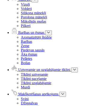
Vizuļi
Vobleri
Silikona mānekļi
Porolona mānekļi
Mākslīgās mušas
Pilkeri
Barības un ēsmas
Aromatizētāji šķidrie
Barības
Zeme
Piedevas sausās
Āķa ēsmas
Pelletes
Boilas
Uztveramie un uzglabājamie tīkliņi
Tīkliņi uztveramie
Tīkliņi paceļamie
Tīkliņi uzglabājamie
Murdi
Makšķerēšanas aprīkojums
Svini
Džiggalvas