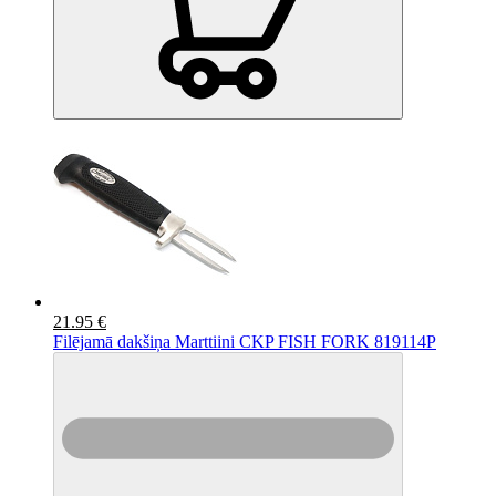
21.95 €
Filējamā dakšiņa Marttiini CKP FISH FORK 819114P