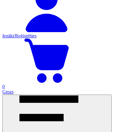
Ienākt/Reģistrēties
0
Grozs