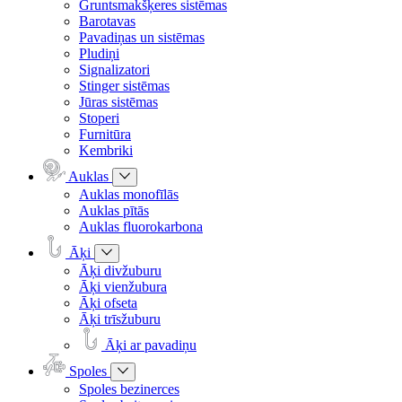
Gruntsmakšķeres sistēmas
Barotavas
Pavadiņas un sistēmas
Pludiņi
Signalizatori
Stinger sistēmas
Jūras sistēmas
Stoperi
Furnitūra
Kembriki
Auklas
Auklas monofīlās
Auklas pītās
Auklas fluorokarbona
Āķi
Āķi divžuburu
Āķi vienžubura
Āķi ofseta
Āķi trīsžuburu
Āķi ar pavadiņu
Spoles
Spoles bezinerces