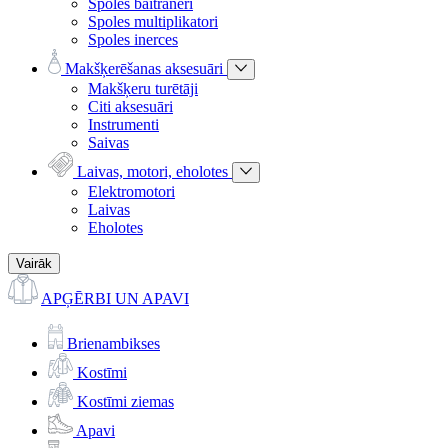
Spoles baitraneri
Spoles multiplikatori
Spoles inerces
Makšķerēšanas aksesuāri
Makšķeru turētāji
Citi aksesuāri
Instrumenti
Saivas
Laivas, motori, eholotes
Elektromotori
Laivas
Eholotes
Vairāk
APĢĒRBI UN APAVI
Brienambikses
Kostīmi
Kostīmi ziemas
Apavi