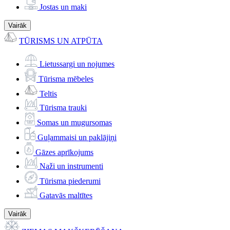
Jostas un maki
Vairāk
TŪRISMS UN ATPŪTA
Lietussargi un nojumes
Tūrisma mēbeles
Teltis
Tūrisma trauki
Somas un mugursomas
Guļammaisi un paklājiņi
Gāzes aprīkojums
Naži un instrumenti
Tūrisma piederumi
Gatavās maltītes
Vairāk