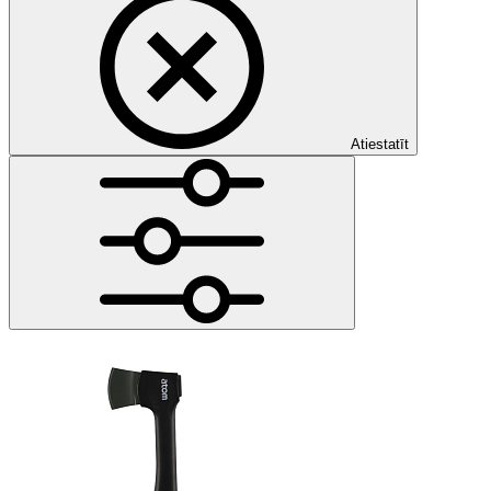
Atiestatīt