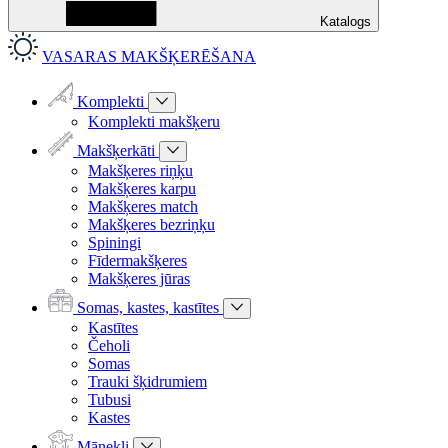
Katalogs
VASARAS MAKŠĶERĒŠANA
Komplekti
Komplekti makšķeru
Makšķerkāti
Makšķeres riņķu
Makšķeres karpu
Makšķeres match
Makšķeres bezriņķu
Spiningi
Fīdermakšķeres
Makšķeres jūras
Somas, kastes, kastītes
Kastītes
Čeholi
Somas
Trauki šķidrumiem
Tubusi
Kastes
Mānekļi