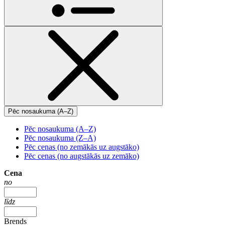
Pēc nosaukuma (A–Z)
Pēc nosaukuma (A–Z)
Pēc nosaukuma (Z–A)
Pēc cenas (no zemākās uz augstāko)
Pēc cenas (no augstākās uz zemāko)
Cena
no
līdz
Brends