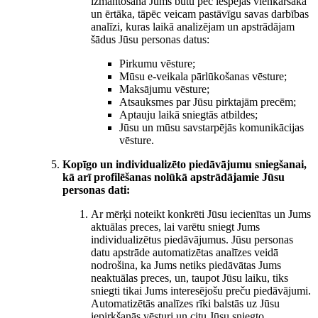
izmantošana Jums būtu pēc iespējas vienkāršāka
un ērtāka, tāpēc veicam pastāvīgu savas darbības
analīzi, kuras laikā analizējam un apstrādājam
šādus Jūsu personas datus:
Pirkumu vēsture;
Mūsu e-veikala pārlūkošanas vēsture;
Maksājumu vēsture;
Atsauksmes par Jūsu pirktajām precēm;
Aptauju laikā sniegtās atbildes;
Jūsu un mūsu savstarpējās komunikācijas
vēsture.
Kopīgo un individualizēto piedāvājumu sniegšanai,
kā arī profilēšanas nolūkā apstrādājamie Jūsu
personas dati:
Ar mērķi noteikt konkrēti Jūsu iecienītas un Jums
aktuālas preces, lai varētu sniegt Jums
individualizētus piedāvājumus. Jūsu personas
datu apstrāde automatizētas analīzes veidā
nodrošina, ka Jums netiks piedāvātas Jums
neaktuālas preces, un, taupot Jūsu laiku, tiks
sniegti tikai Jums interesējošu preču piedāvājumi.
Automatizētās analīzes rīki balstās uz Jūsu
iepirkšanās vēsturi un citu Jūsu sniegto