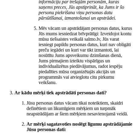
informāciju par trešajām personām, kuras
saņems preces, Jūs apstiprināt, ka Jums ir šo
personu piekrišana viņu personas datu
pārsūtīšanai, izmantošanai un apstrādei.
Mēs vācam un apstrādājam personas datus, kurus
Jūs mums iesniedzat brīvprātīgi: Izveidojot kontu
mūsu tiešsaistes veikalā salmo.lv, Jūs varat
iesniegt papildu personas datus, kuri nav obligāti
preču iegādei un kuri var tikt izmantoti, lai
nosūtītu Jums apsveikumu dzimšanas dienā,
Jums pirmajiem izteiktu vispārīgus un
individualizētus piedāvājumus, radot iespēju
piedalīties mūsu organizētajās akcijās un
programmās vai atvieglotu citu pirkumu
veikšanu.
Ar kādu mērķi tiek apstrādāti personas dati?
Jūsu personas datus vācam tikai noteiktiem, skaidri
definētiem un likumīgiem mērķiem un turpmāk
neapstrādājam ar šiem mērķiem nesavienojamā veidā.
Ar mērķi sagatavoties noslēgt līgumu apstrādājamie
Jūsu personas dati: