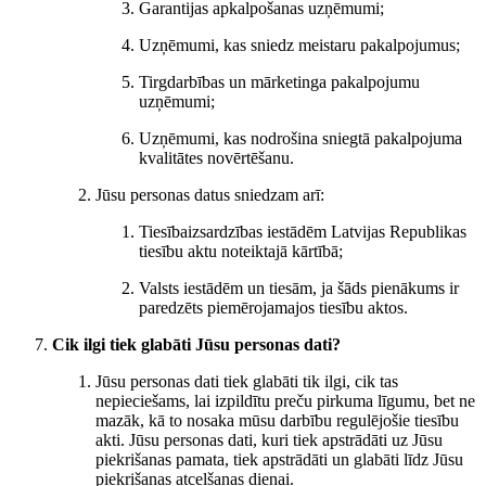
Garantijas apkalpošanas uzņēmumi;
Uzņēmumi, kas sniedz meistaru pakalpojumus;
Tirgdarbības un mārketinga pakalpojumu
uzņēmumi;
Uzņēmumi, kas nodrošina sniegtā pakalpojuma
kvalitātes novērtēšanu.
Jūsu personas datus sniedzam arī:
Tiesībaizsardzības iestādēm Latvijas Republikas
tiesību aktu noteiktajā kārtībā;
Valsts iestādēm un tiesām, ja šāds pienākums ir
paredzēts piemērojamajos tiesību aktos.
Cik ilgi tiek glabāti Jūsu personas dati?
Jūsu personas dati tiek glabāti tik ilgi, cik tas
nepieciešams, lai izpildītu preču pirkuma līgumu, bet ne
mazāk, kā to nosaka mūsu darbību regulējošie tiesību
akti. Jūsu personas dati, kuri tiek apstrādāti uz Jūsu
piekrišanas pamata, tiek apstrādāti un glabāti līdz Jūsu
piekrišanas atcelšanas dienai.