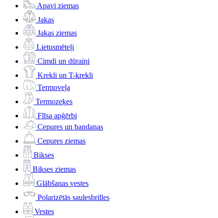
Apavi ziemas
Jakas
Jakas ziemas
Lietusmēteļi
Cimdi un dūraiņi
Krekli un T-krekli
Termoveļa
Termozeķes
Flīsa apģērbi
Cepures un bandanas
Cepures ziemas
Bikses
Bikses ziemas
Glābšanas vestes
Polarizētās saulesbrilles
Vestes