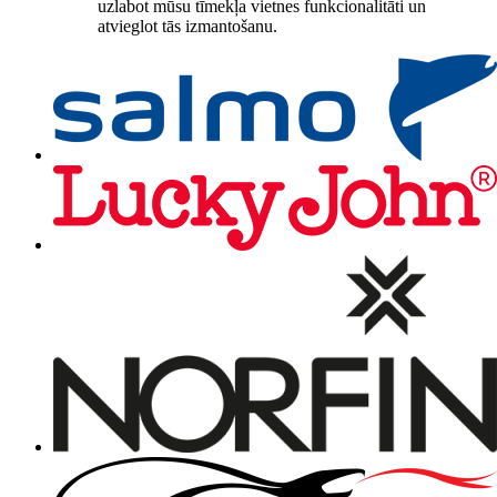
uzlabot mūsu tīmekļa vietnes funkcionalitāti un
atvieglot tās izmantošanu.