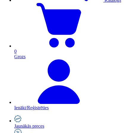
Katalogs
0
Grozs
Ienākt/Reģistrēties
Jaunākās preces