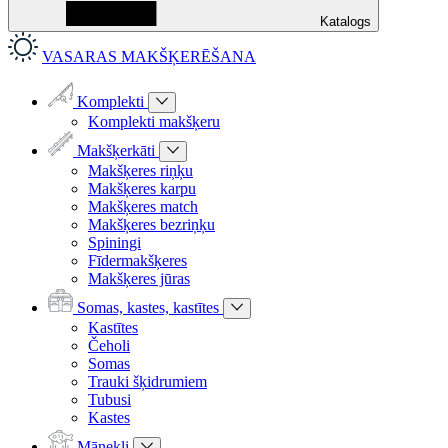
Katalogs
VASARAS MAKŠĶERĒŠANA
Komplekti
Komplekti makšķeru
Makšķerkāti
Makšķeres riņķu
Makšķeres karpu
Makšķeres match
Makšķeres bezriņķu
Spiningi
Fīdermakšķeres
Makšķeres jūras
Somas, kastes, kastītes
Kastītes
Čeholi
Somas
Trauki šķidrumiem
Tubusi
Kastes
Mānekļi