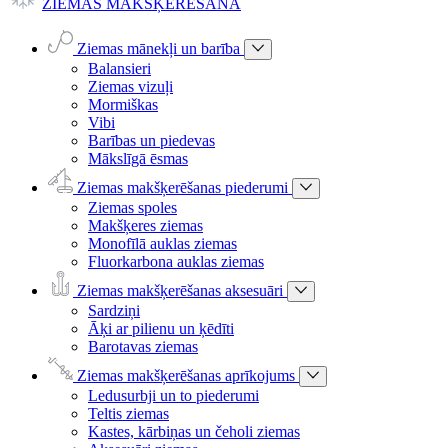
ZIEMAS MAKŠĶERĒŠANA
Ziemas mānekļi un barība
Balansieri
Ziemas vizuļi
Mormiškas
Vibi
Barības un piedevas
Mākslīgā ēsmas
Ziemas makšķerēšanas piederumi
Ziemas spoles
Makšķeres ziemas
Monofīlā auklas ziemas
Fluorkarbona auklas ziemas
Ziemas makšķerēšanas aksesuāri
Sardziņi
Āķi ar pilienu un ķēdīti
Barotavas ziemas
Ziemas makšķerēšanas aprīkojums
Ledusurbji un to piederumi
Teltis ziemas
Kastes, kārbiņas un čeholi ziemas