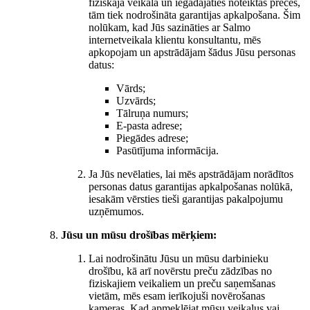
fiziskajā veikalā un iegādājaties noteiktas preces,
tām tiek nodrošināta garantijas apkalpošana. Šim
nolūkam, kad Jūs sazināties ar Salmo
internetveikala klientu konsultantu, mēs
apkopojam un apstrādājam šādus Jūsu personas
datus:
Vārds;
Uzvārds;
Tālruņa numurs;
E-pasta adrese;
Piegādes adrese;
Pasūtījuma informācija.
Ja Jūs nevēlaties, lai mēs apstrādājam norādītos
personas datus garantijas apkalpošanas nolūkā,
iesakām vērsties tieši garantijas pakalpojumu
uzņēmumos.
Jūsu un mūsu drošības mērķiem:
Lai nodrošinātu Jūsu un mūsu darbinieku
drošību, kā arī novērstu preču zādzības no
fiziskajiem veikaliem un preču saņemšanas
vietām, mēs esam ierīkojuši novērošanas
kameras. Kad apmeklējat mūsu veikalus vai