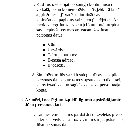
Kad Jūs izveidojat personīgo kontu mūsu e-
veikalā, bet neko nenopērkat, Jūs jebkurā laikā
atgriežoties tajā varēsiet turpināt savu
iepirkšanos, papildus vairs nereģistrējoties. Ar
mērķi sniegt Jums iespēju jebkurā brīdī turpināt
savu iepirkšanos mēs arī vācam šos Jūsu
personas datus:
Vārds;
Uzvārds;
Tālruņa numurs;
E-pasta adrese;
IP adrese.
Šim mērķim Jūs varat iesniegt arī savus papildu
personas datus, kurus mēs apstrādāsim tikai tad,
ja tos ievadīsiet un saglabāsiet savā personīgajā
kontā.
Ar mērķi noslēgt un izpildīt līgumu apstrādājamie
Jūsu personas dati
Lai mēs varētu Jums pārdot Jūsu izvēlētās preces
interneta veikalā salmo.lv , mums ir jāapstrādā šie
Jūsu personas dati: