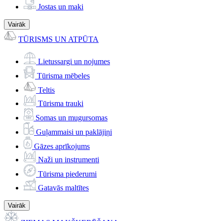
Jostas un maki
Vairāk
TŪRISMS UN ATPŪTA
Lietussargi un nojumes
Tūrisma mēbeles
Teltis
Tūrisma trauki
Somas un mugursomas
Guļammaisi un paklājiņi
Gāzes aprīkojums
Naži un instrumenti
Tūrisma piederumi
Gatavās maltītes
Vairāk