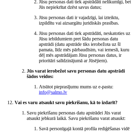
Jūsu personas dati tiek apstrādāti nelikumīgi, bet
Jūs nepiekrītat dzēst savus datus;
Jūsu personas dati ir vajadzīgi, lai izteiktu,
izpildītu vai aizsargātu juridiskās prasības.
Jūsu personas dati tiek apstrādāti, neskatoties uz
Jūsu iebildumiem pret šādu personas datu
apstrādi (datu apstrāde tiks ierobežota uz šī
pamata, līdz mēs pārbaudīsim, vai iemesli, kuru
dēļ mēs apstrādājam Jūsu personas datus, ir
prioritāri salīdzinājumā ar Jūsējiem).
Jūs varat ierobežot savu personas datu apstrādi
šādos veidos:
Atsūtot pieprasījumu mums uz e-pastu:
info@salmo.lv
Vai es varu atsaukt savu piekrišanu, kā to izdarīt?
Savu piekrišanu personas datu apstrādei Jūs varat
atsaukt jebkurā laikā. Savu piekrišanu varat atsaukt:
Savā personīgajā kontā profila rediģēšanas vidē