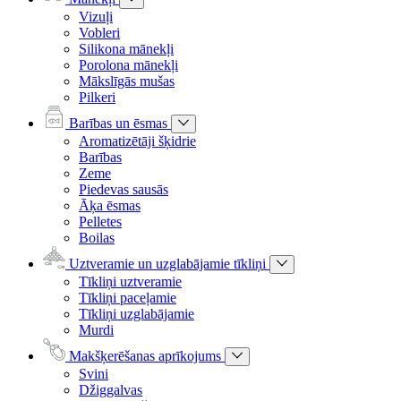
Vizuļi
Vobleri
Silikona mānekļi
Porolona mānekļi
Mākslīgās mušas
Pilkeri
Barības un ēsmas
Aromatizētāji šķidrie
Barības
Zeme
Piedevas sausās
Āķa ēsmas
Pelletes
Boilas
Uztveramie un uzglabājamie tīkliņi
Tīkliņi uztveramie
Tīkliņi paceļamie
Tīkliņi uzglabājamie
Murdi
Makšķerēšanas aprīkojums
Svini
Džiggalvas