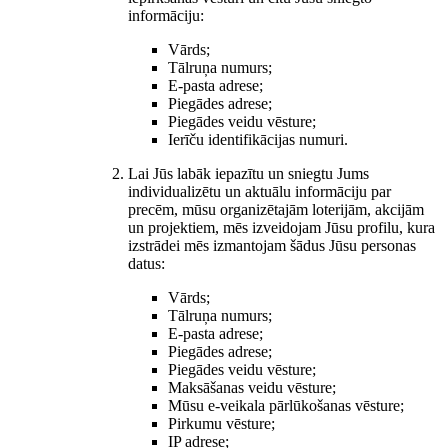
informāciju:
Vārds;
Tālruņa numurs;
E-pasta adrese;
Piegādes adrese;
Piegādes veidu vēsture;
Ierīču identifikācijas numuri.
Lai Jūs labāk iepazītu un sniegtu Jums
individualizētu un aktuālu informāciju par
precēm, mūsu organizētajām loterijām, akcijām
un projektiem, mēs izveidojam Jūsu profilu, kura
izstrādei mēs izmantojam šādus Jūsu personas
datus:
Vārds;
Tālruņa numurs;
E-pasta adrese;
Piegādes adrese;
Piegādes veidu vēsture;
Maksāšanas veidu vēsture;
Mūsu e-veikala pārlūkošanas vēsture;
Pirkumu vēsture;
IP adrese;