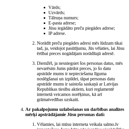
Vārds;
Uzvārds;
Tālruņa numurs;
E-pasta adrese;
Jūsu iegādāto preču piegādes adrese;
IP adrese.
Norādīt preču piegādes adresi mēs lūdzam tikai
tad, ja, veidojot pasūtījumu, Jūs vēlaties, lai Jūsu
ērtībai preces nogādājam norādītajā adresē.
Diemžēl, ja nesniegsiet šos personas datus, mēs
nevarēsim Jums pārdot preces, jo šo datu
apstrāde mums ir nepieciešama līguma
noslēgšanai un izpildei, tāpat personas datu
apstrāde mums ir saistoša saskaņā ar Latvijas
Republikas tiesību aktiem, kuri reglamentē
internetā veicamos norēķinus, kā arī
grāmatvedības uzskaiti.
Ar pakalpojumu uzlabošanas un darbības analīzes
mērķi apstrādājamie Jūsu personas dati:
Vēlamies, lai mūsu interneta veikala salmo.lv