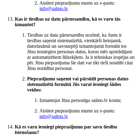
Atsūtot pieprasījumu mums uz e-pastu:
info@salmo.lv
Kas ir tiesības uz datu pārnesamību, kā es varu tās
izmantot?
Tiesības uz datu pārnesamību nozīmē, ka Jums ir
tiesības saņemt sistematizētā, vienkārši lietojamā,
datorlasāmā un savstarpēji izmantojamā formātā tos
Jūsu iesniegtos personas datus, kurus mēs apstrādājam
ar automatizētiem līdzekļiem. Ja ir tehniskas iespējas un
pēc Jūsu pieprasījuma šie dati var tikt tieši nosūtīti citai
Jūsu norādītai personai.
Pieprasījumu saņemt vai pārsūtīt personas datus
sistematizētā formātā Jūs varat iesniegt šādos
veidos:
Izmantojot Jūsu personīgo salmo.lv kontu;
Atsūtot pieprasījumu mums uz e-pastu:
info@salmo.lv
Kā es varu iesniegt pieprasījumu par savu tiesību
īstenošanu?