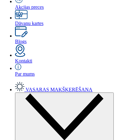
Akcijas preces
Dāvanu kartes
Blogs
Kontakti
Par mums
VASARAS MAKŠĶERĒŠANA