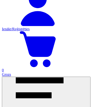
Ienākt/Reģistrēties
0
Grozs