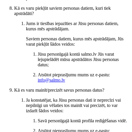
Kā es varu piekļūt saviem personas datiem, kuri tiek
apstrādāti?
Jums ir tiesības iepazīties ar Jūsu personas datiem,
kurus mēs apstrādājam.
Saviem personas datiem, kurus mēs apstrādājam, Jūs
varat piekļūt šādos veidos:
Jūsu personīgajā kontā salmo.lv Jūs varat
lejupielādēt mūsu apstrādātos Jūsu personas
datus;
Atsūtot pieprasījumu mums uz e-pastu:
info@salmo.lv
Kā es varu mainīt/precizēt savus personas datus?
Ja konstatējat, ka Jūsu personas dati ir neprecīzi vai
nepilnīgi un vēlaties tos mainīt vai precizēt, to var
izdarīt šādos veidos:
Savā personīgajā kontā profila rediģēšanas vidē.
Atsūtot pieprasījumu mums uz e-pastu: