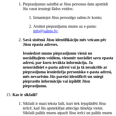
Pieprasījumus saistībā ar Jūsu personas datu apstrādi
Jūs varat iesniegt šādos veidos:
Izmantojot Jūsu personīgo salmo.lv kontu;
Atsūtot pieprasījumu mums uz e-pastu:
info@salmo.lv
;
Savā sistēmā Jūsu identifikāciju mēs veicam pēc
Jūsu epasta adreses.
Iesniedzot mums pieprasījumu vienā no
norādītajiem veidiem, vienmēr norādiet savu epasta
adresi, par kuru ievākta informācija. Ja
nenorādīsiet e-pasta adresi vai ja tā nesakritīs ar
pieprasījuma iesniedzēja personisko e-pasta adresi,
mēs nevarēsim Jūs pareizi identificēt un sniegt
pieprasīto informāciju vai izpildīt Jūsu
pieprasījumu.
Kas ir sīkfaili?
Sīkfaili ir mazi teksta faili, kuri tiek lejuplādēti Jūsu
ierīcē, kad Jūs apmeklējat attiecīgo tīmekļa vietni.
Sīkfaili palīdz mums atpazīt Jūsu ierīci un palīdz mums