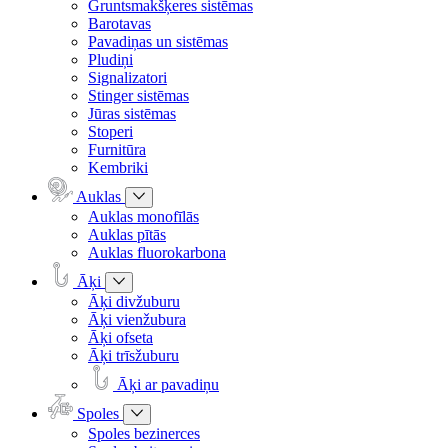
Gruntsmakšķeres sistēmas
Barotavas
Pavadiņas un sistēmas
Pludiņi
Signalizatori
Stinger sistēmas
Jūras sistēmas
Stoperi
Furnitūra
Kembriki
Auklas
Auklas monofīlās
Auklas pītās
Auklas fluorokarbona
Āķi
Āķi divžuburu
Āķi vienžubura
Āķi ofseta
Āķi trīsžuburu
Āķi ar pavadiņu
Spoles
Spoles bezinerces