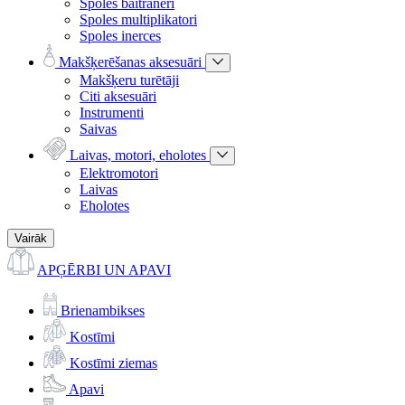
Spoles baitraneri
Spoles multiplikatori
Spoles inerces
Makšķerēšanas aksesuāri
Makšķeru turētāji
Citi aksesuāri
Instrumenti
Saivas
Laivas, motori, eholotes
Elektromotori
Laivas
Eholotes
Vairāk
APĢĒRBI UN APAVI
Brienambikses
Kostīmi
Kostīmi ziemas
Apavi