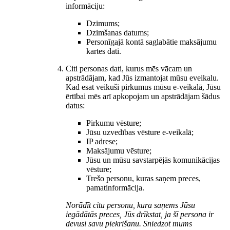
informāciju:
Dzimums;
Dzimšanas datums;
Personīgajā kontā saglabātie maksājumu
kartes dati.
Citi personas dati, kurus mēs vācam un
apstrādājam, kad Jūs izmantojat mūsu eveikalu.
Kad esat veikuši pirkumus mūsu e-veikalā, Jūsu
ērtībai mēs arī apkopojam un apstrādājam šādus
datus:
Pirkumu vēsture;
Jūsu uzvedības vēsture e-veikalā;
IP adrese;
Maksājumu vēsture;
Jūsu un mūsu savstarpējās komunikācijas
vēsture;
Trešo personu, kuras saņem preces,
pamatinformācija.
Norādīt citu personu, kura saņems Jūsu
iegādātās preces, Jūs drīkstat, ja šī persona ir
devusi savu piekrišanu. Sniedzot mums