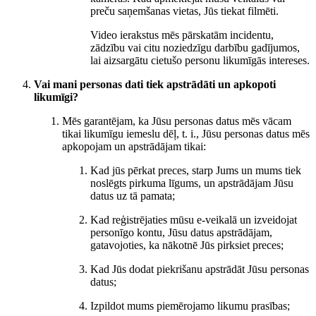
preču saņemšanas vietas, Jūs tiekat filmēti.
Video ierakstus mēs pārskatām incidentu,
zādzību vai citu noziedzīgu darbību gadījumos,
lai aizsargātu cietušo personu likumīgās intereses.
Vai mani personas dati tiek apstrādāti un apkopoti
likumīgi?
Mēs garantējam, ka Jūsu personas datus mēs vācam
tikai likumīgu iemeslu dēļ, t. i., Jūsu personas datus mēs
apkopojam un apstrādājam tikai:
Kad jūs pērkat preces, starp Jums un mums tiek
noslēgts pirkuma līgums, un apstrādājam Jūsu
datus uz tā pamata;
Kad reģistrējaties mūsu e-veikalā un izveidojat
personīgo kontu, Jūsu datus apstrādājam,
gatavojoties, ka nākotnē Jūs pirksiet preces;
Kad Jūs dodat piekrišanu apstrādāt Jūsu personas
datus;
Izpildot mums piemērojamo likumu prasības;