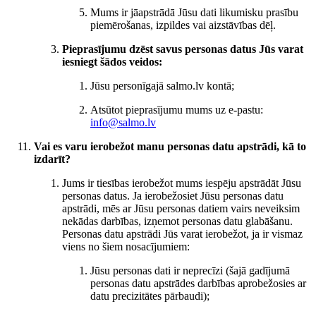
Mums ir jāapstrādā Jūsu dati likumisku prasību
piemērošanas, izpildes vai aizstāvības dēļ.
Pieprasījumu dzēst savus personas datus Jūs varat
iesniegt šādos veidos:
Jūsu personīgajā salmo.lv kontā;
Atsūtot pieprasījumu mums uz e-pastu:
info@salmo.lv
Vai es varu ierobežot manu personas datu apstrādi, kā to
izdarīt?
Jums ir tiesības ierobežot mums iespēju apstrādāt Jūsu
personas datus. Ja ierobežosiet Jūsu personas datu
apstrādi, mēs ar Jūsu personas datiem vairs neveiksim
nekādas darbības, izņemot personas datu glabāšanu.
Personas datu apstrādi Jūs varat ierobežot, ja ir vismaz
viens no šiem nosacījumiem:
Jūsu personas dati ir neprecīzi (šajā gadījumā
personas datu apstrādes darbības aprobežosies ar
datu precizitātes pārbaudi);