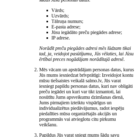
Vārds;
Uzvārds;
Tālruņa numurs;
E-pasta adrese;
Jūsu iegādāto preču piegādes adrese;
IP adrese.
Norādīt preču piegādes adresi mēs lūdzam tikai
tad, ja, veidojot pasūtījumu, Jūs vēlaties, lai Jūsu
ērtībai preces nogādājam norādītajā adresē.
Mēs vācam un apstrādājam personas datus, kurus
Jūs mums iesniedzat brīvprātīgi: Izveidojot kontu
mūsu tiešsaistes veikalā salmo.lv, Jūs varat
iesniegt papildu personas datus, kuri nav obligāti
preču iegādei un kuri var tikt izmantoti, lai
nosūtītu Jums apsveikumu dzimšanas dienā,
Jums pirmajiem izteiktu vispārīgus un
individualizētus piedāvājumus, radot iespēju
piedalīties mūsu organizētajās akcijās un
programmās vai atvieglotu citu pirkumu
veikšanu.
Papildus Jūs varat sniegt mums šādu savu