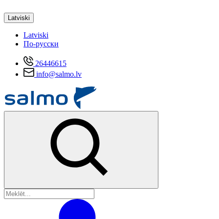
Latviski
Latviski
По-русски
26446615
info@salmo.lv