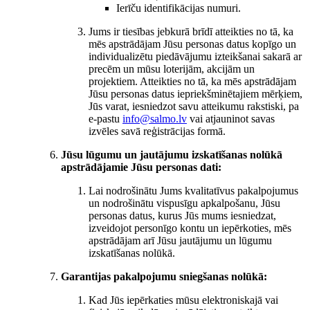
Ierīču identifikācijas numuri.
Jums ir tiesības jebkurā brīdī atteikties no tā, ka
mēs apstrādājam Jūsu personas datus kopīgo un
individualizētu piedāvājumu izteikšanai sakarā ar
precēm un mūsu loterijām, akcijām un
projektiem. Atteikties no tā, ka mēs apstrādājam
Jūsu personas datus iepriekšminētajiem mērķiem,
Jūs varat, iesniedzot savu atteikumu rakstiski, pa
e-pastu
info@salmo.lv
vai atjauninot savas
izvēles savā reģistrācijas formā.
Jūsu lūgumu un jautājumu izskatīšanas nolūkā
apstrādājamie Jūsu personas dati:
Lai nodrošinātu Jums kvalitatīvus pakalpojumus
un nodrošinātu vispusīgu apkalpošanu, Jūsu
personas datus, kurus Jūs mums iesniedzat,
izveidojot personīgo kontu un iepērkoties, mēs
apstrādājam arī Jūsu jautājumu un lūgumu
izskatīšanas nolūkā.
Garantijas pakalpojumu sniegšanas nolūkā:
Kad Jūs iepērkaties mūsu elektroniskajā vai