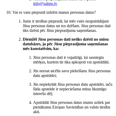
info@salmo.lv
Vai es varu pieprasīt izdzēst manus personas datus?
Jums ir tiesības pieprasīt, lai mēs vairs neapstrādājam
Jūsu personas datus un tos dzēšam. Jūsu personas dati
tiks dzēsti pēc Jūsu pieprasījuma saņemšanas.
Diemžēl Jūsu personas dati netiks dzēsti no mūsu
datubāzes, ja pēc Jūsu pieprasījuma saņemšanas
mēs konstatēsim, ka:
Jūsu personas dati ir vajadzīgi, lai sasniegtu
mērķus, kuriem tie tika apkopoti vai apstrādāti;
Jūs neesat atcēlis savu piekrišanu Jūsu personas
datu apstrādei;
Jūs nepiekritāt Jūsu personas datu apstrādei, taču
šāda apstrāde ir nepieciešama mūsu likumīgo
interešu dēļ;
Apstrādāt Jūsu personas datus mums uzliek par
pienākumu Eiropas Savienības un valsts tiesību
akti.