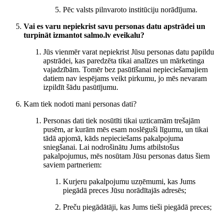
Pēc valsts pilnvaroto institūciju norādījuma.
Vai es varu nepiekrist savu personas datu apstrādei un
turpināt izmantot salmo.lv eveikalu?
Jūs vienmēr varat nepiekrist Jūsu personas datu papildu
apstrādei, kas paredzēta tikai analīzes un mārketinga
vajadzībām. Tomēr bez pasūtīšanai nepieciešamajiem
datiem nav iespējams veikt pirkumu, jo mēs nevaram
izpildīt šādu pasūtījumu.
Kam tiek nodoti mani personas dati?
Personas dati tiek nosūtīti tikai uzticamām trešajām
pusēm, ar kurām mēs esam noslēguši līgumu, un tikai
tādā apjomā, kāds nepieciešams pakalpojuma
sniegšanai. Lai nodrošinātu Jums atbilstošus
pakalpojumus, mēs nosūtam Jūsu personas datus šiem
saviem partneriem:
Kurjeru pakalpojumu uzņēmumi, kas Jums
piegādā preces Jūsu norādītajās adresēs;
Preču piegādātāji, kas Jums tieši piegādā preces;