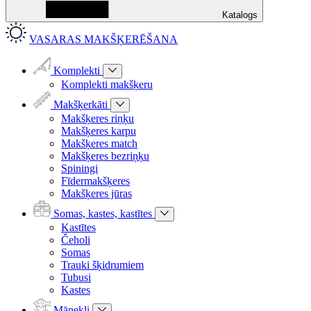
Katalogs
VASARAS MAKŠĶERĒŠANA
Komplekti
Komplekti makšķeru
Makšķerkāti
Makšķeres riņķu
Makšķeres karpu
Makšķeres match
Makšķeres bezriņķu
Spiningi
Fīdermakšķeres
Makšķeres jūras
Somas, kastes, kastītes
Kastītes
Čeholi
Somas
Trauki šķidrumiem
Tubusi
Kastes
Mānekļi