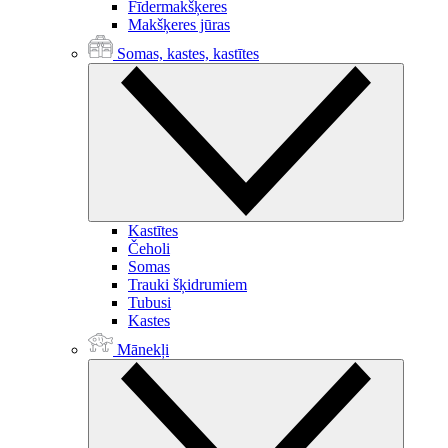
Fīdermakšķeres
Makšķeres jūras
Somas, kastes, kastītes
Kastītes
Čeholi
Somas
Trauki šķidrumiem
Tubusi
Kastes
Mānekļi