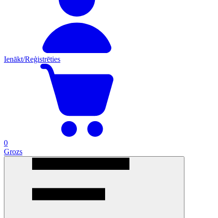
Ienākt/Reģistrēties
0
Grozs