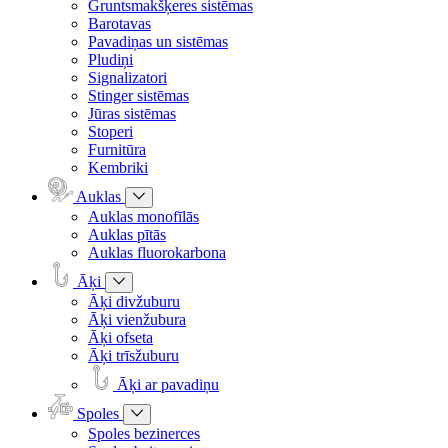
Gruntsmakšķeres sistēmas
Barotavas
Pavadiņas un sistēmas
Pludiņi
Signalizatori
Stinger sistēmas
Jūras sistēmas
Stoperi
Furnitūra
Kembriki
Auklas
Auklas monofīlās
Auklas pītās
Auklas fluorokarbona
Āķi
Āķi divžuburu
Āķi vienžubura
Āķi ofseta
Āķi trīsžuburu
Āķi ar pavadiņu
Spoles
Spoles bezinerces