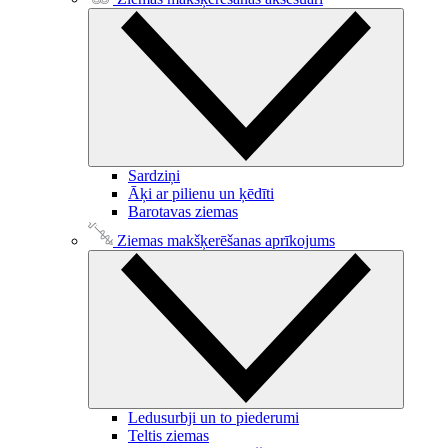
Sardziņi
Āķi ar pilienu un ķēdīti
Barotavas ziemas
Ziemas makšķerēšanas aprīkojums
Ledusurbji un to piederumi
Teltis ziemas