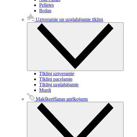
Pelletes
Boilas
Uztveramie un uzglabājamie tīkliņi
Tīkliņi uztveramie
Tīkliņi paceļamie
Tīkliņi uzglabājamie
Murdi
Makšķerēšanas aprīkojums