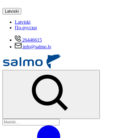
Latviski
Latviski
По-русски
26446615
info@salmo.lv