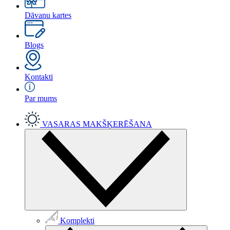
Dāvanu kartes
Blogs
Kontakti
Par mums
VASARAS MAKŠĶERĒŠANA
Komplekti