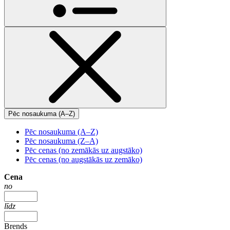
Pēc nosaukuma (A–Z)
Pēc nosaukuma (A–Z)
Pēc nosaukuma (Z–A)
Pēc cenas (no zemākās uz augstāko)
Pēc cenas (no augstākās uz zemāko)
Cena
no
līdz
Brends