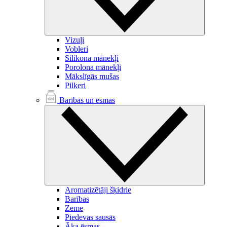
Vizuļi
Vobleri
Silikona mānekļi
Porolona mānekļi
Mākslīgās mušas
Pilkeri
Barības un ēsmas
Aromatizētāji šķidrie
Barības
Zeme
Piedevas sausās
Āķa ēsmas