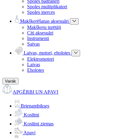
Spoles baitraneri
Spoles multiplikatori
Spoles inerces
Makšķerēšanas aksesuāri
Makšķeru turētāji
Citi aksesuāri
Instrumenti
Saivas
Laivas, motori, eholotes
Elektromotori
Laivas
Eholotes
Vairāk
APĢĒRBI UN APAVI
Brienambikses
Kostīmi
Kostīmi ziemas
Apavi