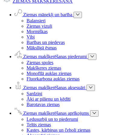
ZIEMAS MAKŠĶERĒŠANA
Ziemas mānekļi un barība
Balansieri
Ziemas vizuļi
Mormiškas
Vibi
Barības un piedevas
Mākslīgā ēsmas
Ziemas makšķerēšanas piederumi
Ziemas spoles
Makšķeres ziemas
Monofīlā auklas ziemas
Fluorkarbona auklas ziemas
Ziemas makšķerēšanas aksesuāri
Sardziņi
Āķi ar pilienu un ķēdīti
Barotavas ziemas
Ziemas makšķerēšanas aprīkojums
Ledusurbji un to piederumi
Teltis ziemas
Kastes, kārbiņas un čeholi ziemas