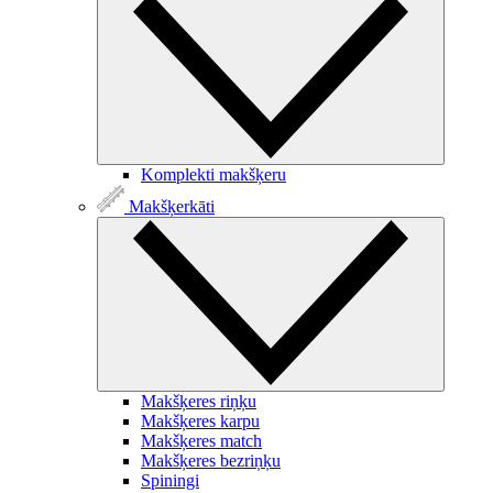
Komplekti makšķeru
Makšķerkāti
Makšķeres riņķu
Makšķeres karpu
Makšķeres match
Makšķeres bezriņķu
Spiningi