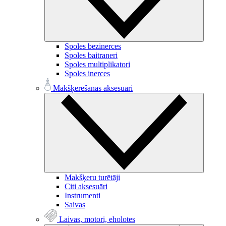
Spoles bezinerces
Spoles baitraneri
Spoles multiplikatori
Spoles inerces
Makšķerēšanas aksesuāri
Makšķeru turētāji
Citi aksesuāri
Instrumenti
Saivas
Laivas, motori, eholotes