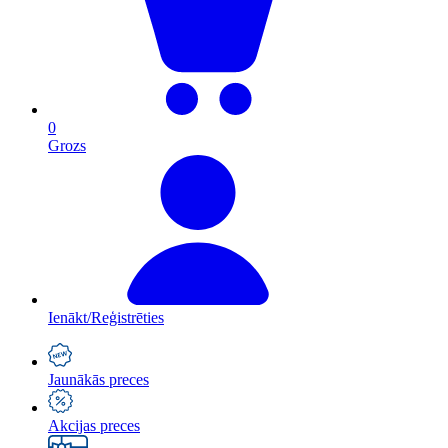
0
Grozs
Ienākt/Reģistrēties
Jaunākās preces
Akcijas preces