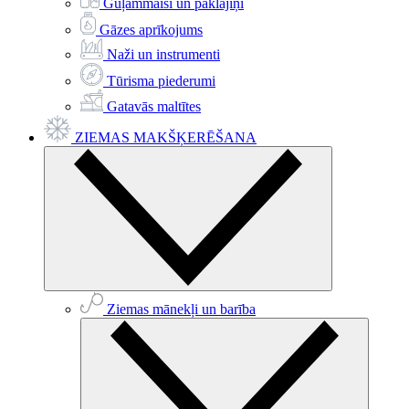
Guļammaisi un paklājiņi
Gāzes aprīkojums
Naži un instrumenti
Tūrisma piederumi
Gatavās maltītes
ZIEMAS MAKŠĶERĒŠANA
Ziemas mānekļi un barība