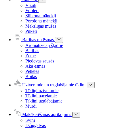
Vizuļi
Vobleri
Silikona mānekļi
Porolona mānekļi
Mākslīgās mušas
Pilkeri
Barības un ēsmas
Aromatizētāji šķidrie
Barības
Zeme
Piedevas sausās
Āķa ēsmas
Pelletes
Boilas
Uztveramie un uzglabājamie tīkliņi
Tīkliņi uztveramie
Tīkliņi paceļamie
Tīkliņi uzglabājamie
Murdi
Makšķerēšanas aprīkojums
Svini
Džiggalvas