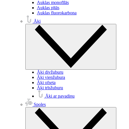
Auklas monofīlās
Auklas pītās
Auklas fluorokarbona
Āķi
Āķi divžuburu
Āķi vienžubura
Āķi ofseta
Āķi trīsžuburu
Āķi ar pavadiņu
Spoles