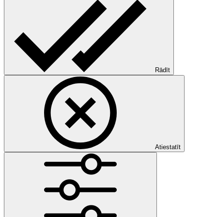
Rādīt
Atiestatīt