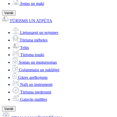
Jostas un maki
Vairāk
TŪRISMS UN ATPŪTA
Lietussargi un nojumes
Tūrisma mēbeles
Teltis
Tūrisma trauki
Somas un mugursomas
Guļammaisi un paklājiņi
Gāzes aprīkojums
Naži un instrumenti
Tūrisma piederumi
Gatavās maltītes
Vairāk