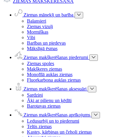
ZIEMAS MAKŠĶERĒŠANA
Ziemas mānekļi un barība
Balansieri
Ziemas vizuļi
Mormiškas
Vibi
Barības un piedevas
Mākslīgā ēsmas
Ziemas makšķerēšanas piederumi
Ziemas spoles
Makšķeres ziemas
Monofīlā auklas ziemas
Fluorkarbona auklas ziemas
Ziemas makšķerēšanas aksesuāri
Sardziņi
Āķi ar pilienu un ķēdīti
Barotavas ziemas
Ziemas makšķerēšanas aprīkojums
Ledusurbji un to piederumi
Teltis ziemas
Kastes, kārbiņas un čeholi ziemas