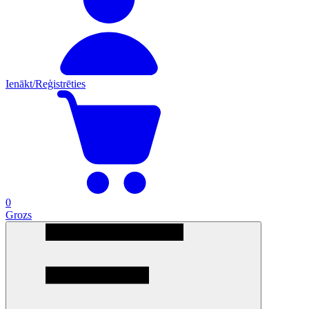
Ienākt/Reģistrēties
0
Grozs