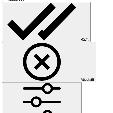
Rādīt
Atiestatīt