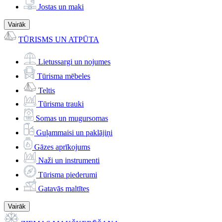
Jostas un maki
Vairāk
TŪRISMS UN ATPŪTA
Lietussargi un nojumes
Tūrisma mēbeles
Teltis
Tūrisma trauki
Somas un mugursomas
Guļammaisi un paklājiņi
Gāzes aprīkojums
Naži un instrumenti
Tūrisma piederumi
Gatavās maltītes
Vairāk