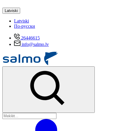
Latviski
Latviski
По-русски
26446615
info@salmo.lv