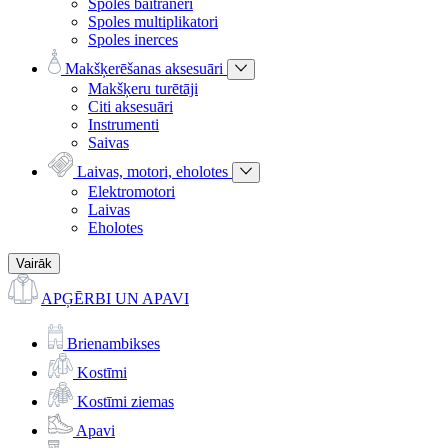
Spoles baitraneri
Spoles multiplikatori
Spoles inerces
Makšķerēšanas aksesuāri
Makšķeru turētāji
Citi aksesuāri
Instrumenti
Saivas
Laivas, motori, eholotes
Elektromotori
Laivas
Eholotes
Vairāk
APĢĒRBI UN APAVI
Brienambikses
Kostīmi
Kostīmi ziemas
Apavi