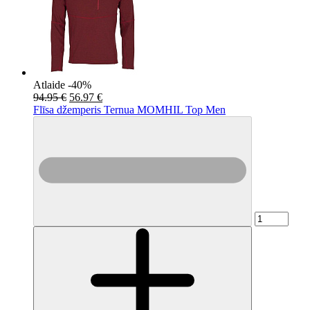
Atlaide -40%
94.95 €
56.97 €
Flīsa džemperis Ternua MOMHIL Top Men