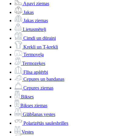
Apavi ziemas
Jakas
Jakas ziemas
Lietusmēteļi
Cimdi un dūraiņi
Krekli un T-krekli
Termoveļa
Termozeķes
Flīsa apģērbi
Cepures un bandanas
Cepures ziemas
Bikses
Bikses ziemas
Glābšanas vestes
Polarizētās saulesbrilles
Vestes