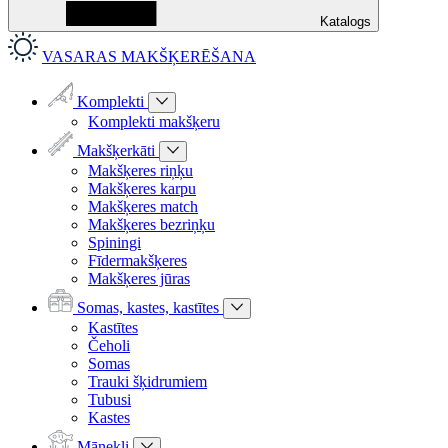
Katalogs
VASARAS MAKŠĶERĒŠANA
Komplekti
Komplekti makšķeru
Makšķerkāti
Makšķeres riņķu
Makšķeres karpu
Makšķeres match
Makšķeres bezriņķu
Spiningi
Fīdermakšķeres
Makšķeres jūras
Somas, kastes, kastītes
Kastītes
Čeholi
Somas
Trauki šķidrumiem
Tubusi
Kastes
Mānekļi