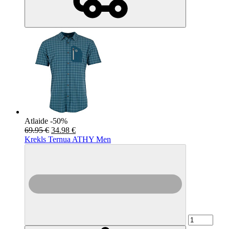
Atlaide -50%
69.95 €
34.98 €
Krekls Ternua ATHY Men