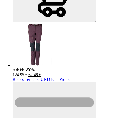
Atlaide -50%
124.95 €
62.48 €
Bikses Ternua GUND Pant Women