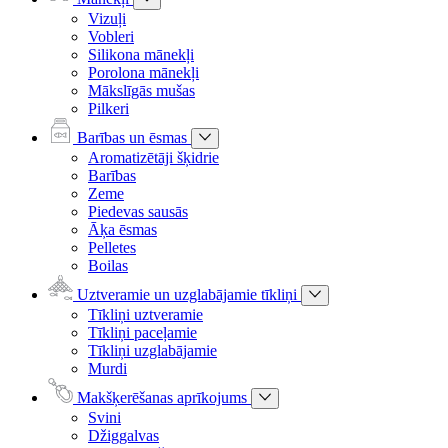
Vizuļi
Vobleri
Silikona mānekļi
Porolona mānekļi
Mākslīgās mušas
Pilkeri
Barības un ēsmas
Aromatizētāji šķidrie
Barības
Zeme
Piedevas sausās
Āķa ēsmas
Pelletes
Boilas
Uztveramie un uzglabājamie tīkliņi
Tīkliņi uztveramie
Tīkliņi paceļamie
Tīkliņi uzglabājamie
Murdi
Makšķerēšanas aprīkojums
Svini
Džiggalvas