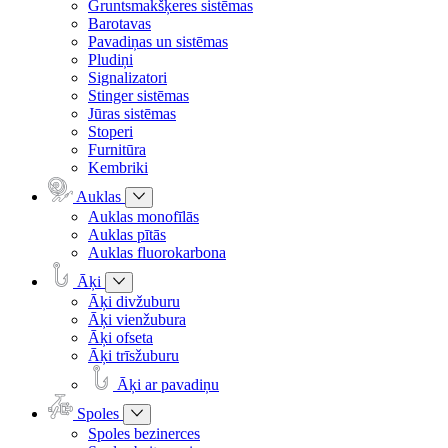
Gruntsmakšķeres sistēmas
Barotavas
Pavadiņas un sistēmas
Pludiņi
Signalizatori
Stinger sistēmas
Jūras sistēmas
Stoperi
Furnitūra
Kembriki
Auklas
Auklas monofīlās
Auklas pītās
Auklas fluorokarbona
Āķi
Āķi divžuburu
Āķi vienžubura
Āķi ofseta
Āķi trīsžuburu
Āķi ar pavadiņu
Spoles
Spoles bezinerces