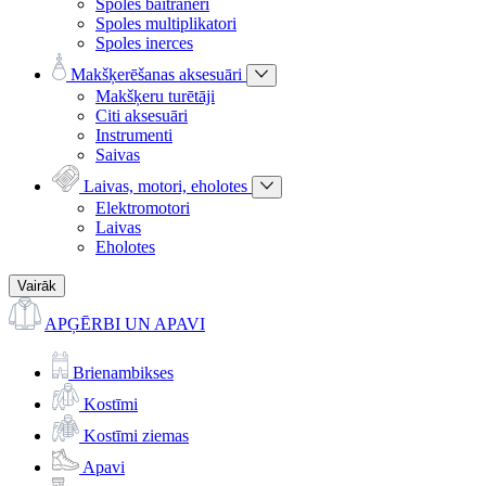
Spoles baitraneri
Spoles multiplikatori
Spoles inerces
Makšķerēšanas aksesuāri
Makšķeru turētāji
Citi aksesuāri
Instrumenti
Saivas
Laivas, motori, eholotes
Elektromotori
Laivas
Eholotes
Vairāk
APĢĒRBI UN APAVI
Brienambikses
Kostīmi
Kostīmi ziemas
Apavi