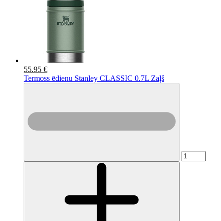
55.95 €
Termoss ēdienu Stanley CLASSIC 0.7L Zaļš