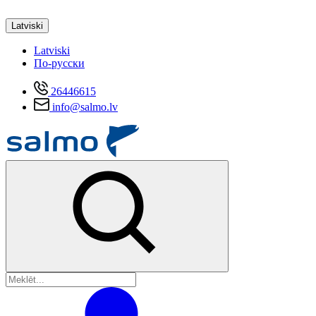
Latviski
Latviski
По-русски
26446615
info@salmo.lv