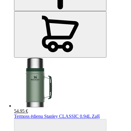
54.95 €
Termoss ēdienu Stanley CLASSIC 0.94L Zaļš