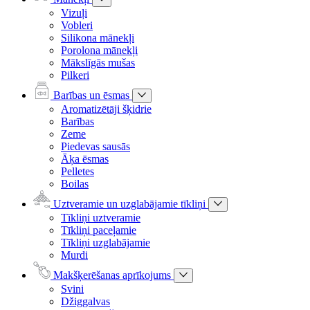
Vizuļi
Vobleri
Silikona mānekļi
Porolona mānekļi
Mākslīgās mušas
Pilkeri
Barības un ēsmas
Aromatizētāji šķidrie
Barības
Zeme
Piedevas sausās
Āķa ēsmas
Pelletes
Boilas
Uztveramie un uzglabājamie tīkliņi
Tīkliņi uztveramie
Tīkliņi paceļamie
Tīkliņi uzglabājamie
Murdi
Makšķerēšanas aprīkojums
Svini
Džiggalvas