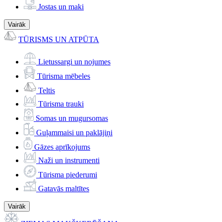
Jostas un maki
Vairāk
TŪRISMS UN ATPŪTA
Lietussargi un nojumes
Tūrisma mēbeles
Teltis
Tūrisma trauki
Somas un mugursomas
Guļammaisi un paklājiņi
Gāzes aprīkojums
Naži un instrumenti
Tūrisma piederumi
Gatavās maltītes
Vairāk