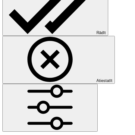
Rādīt
Atiestatīt