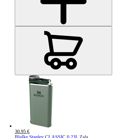
30.95 €
Blašķe Stanley CLASSIC 0.23L Zaļa