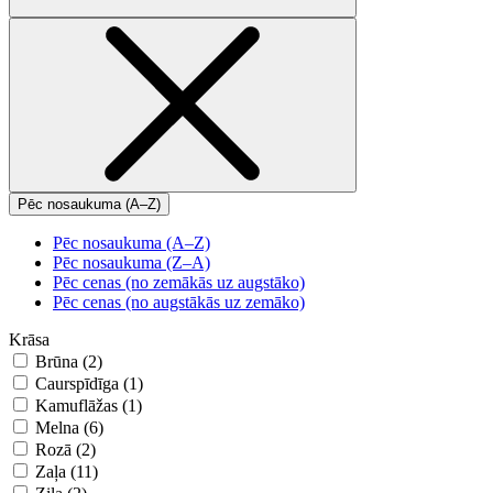
Pēc nosaukuma (A–Z)
Pēc nosaukuma (A–Z)
Pēc nosaukuma (Z–A)
Pēc cenas (no zemākās uz augstāko)
Pēc cenas (no augstākās uz zemāko)
Krāsa
Brūna (2)
Caurspīdīga (1)
Kamuflāžas (1)
Melna (6)
Rozā (2)
Zaļa (11)