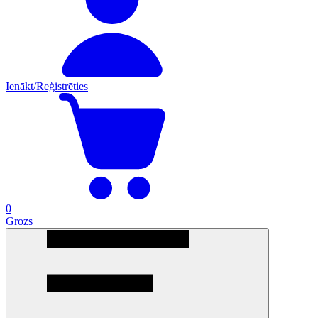
Ienākt/Reģistrēties
0
Grozs