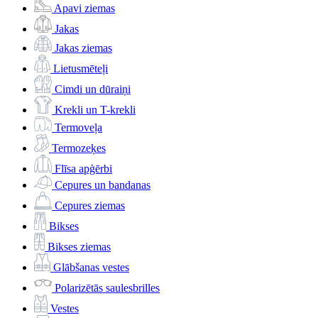
Apavi ziemas
Jakas
Jakas ziemas
Lietusmēteļi
Cimdi un dūraiņi
Krekli un T-krekli
Termoveļa
Termozeķes
Flīsa apģērbi
Cepures un bandanas
Cepures ziemas
Bikses
Bikses ziemas
Glābšanas vestes
Polarizētās saulesbrilles
Vestes