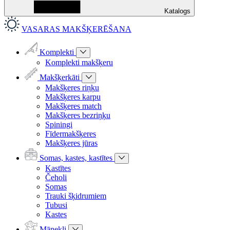
Katalogs
VASARAS MAKŠĶERĒŠANA
Komplekti
Komplekti makšķeru
Makšķerkāti
Makšķeres riņķu
Makšķeres karpu
Makšķeres match
Makšķeres bezriņķu
Spiningi
Fīdermakšķeres
Makšķeres jūras
Somas, kastes, kastītes
Kastītes
Čeholi
Somas
Trauki šķidrumiem
Tubusi
Kastes
Mānekļi