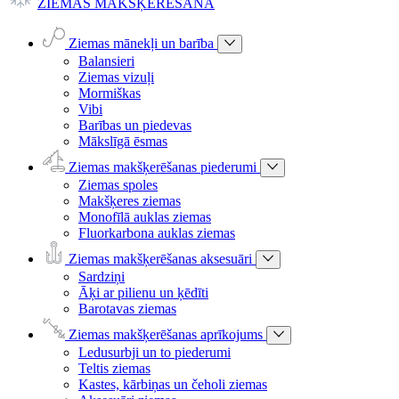
ZIEMAS MAKŠĶERĒŠANA
Ziemas mānekļi un barība
Balansieri
Ziemas vizuļi
Mormiškas
Vibi
Barības un piedevas
Mākslīgā ēsmas
Ziemas makšķerēšanas piederumi
Ziemas spoles
Makšķeres ziemas
Monofīlā auklas ziemas
Fluorkarbona auklas ziemas
Ziemas makšķerēšanas aksesuāri
Sardziņi
Āķi ar pilienu un ķēdīti
Barotavas ziemas
Ziemas makšķerēšanas aprīkojums
Ledusurbji un to piederumi
Teltis ziemas
Kastes, kārbiņas un čeholi ziemas