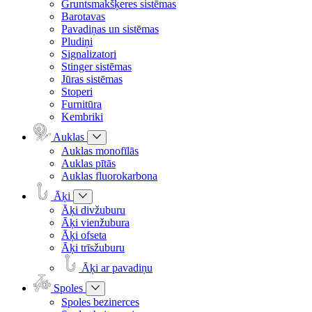
Gruntsmakšķeres sistēmas
Barotavas
Pavadiņas un sistēmas
Pludiņi
Signalizatori
Stinger sistēmas
Jūras sistēmas
Stoperi
Furnitūra
Kembriki
Auklas
Auklas monofīlās
Auklas pītās
Auklas fluorokarbona
Āķi
Āķi divžuburu
Āķi vienžubura
Āķi ofseta
Āķi trīsžuburu
Āķi ar pavadiņu
Spoles
Spoles bezinerces