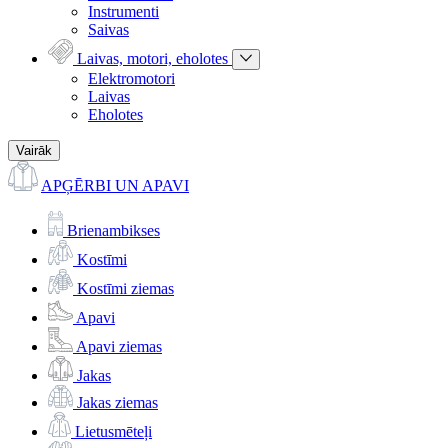
Instrumenti
Saivas
Laivas, motori, eholotes
Elektromotori
Laivas
Eholotes
Vairāk
APĢĒRBI UN APAVI
Brienambikses
Kostīmi
Kostīmi ziemas
Apavi
Apavi ziemas
Jakas
Jakas ziemas
Lietusmēteļi