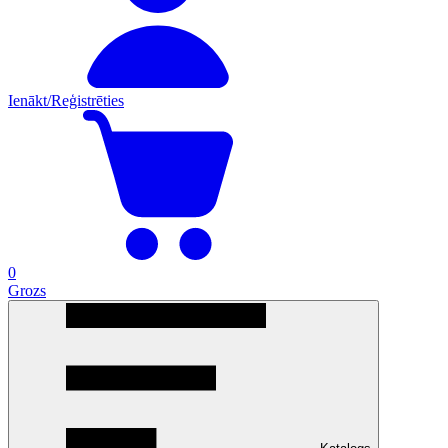
Ienākt/Reģistrēties
0
Grozs