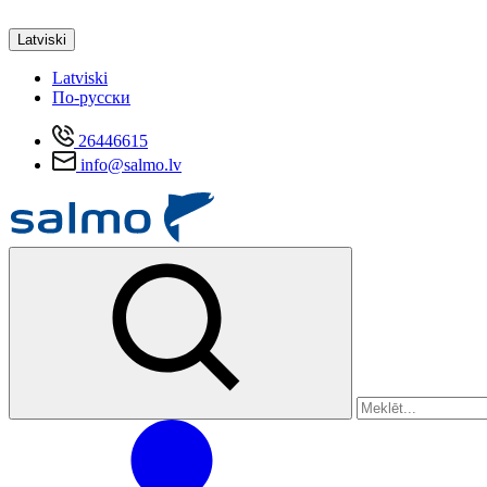
Latviski
Latviski
По-русски
26446615
info@salmo.lv