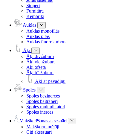
Jūras sistēmas
Stoperi
Furnitūra
Kembriki
Auklas
Auklas monofīlās
Auklas pītās
Auklas fluorokarbona
Āķi
Āķi divžuburu
Āķi vienžubura
Āķi ofseta
Āķi trīsžuburu
Āķi ar pavadiņu
Spoles
Spoles bezinerces
Spoles baitraneri
Spoles multiplikatori
Spoles inerces
Makšķerēšanas aksesuāri
Makšķeru turētāji
Citi aksesuāri