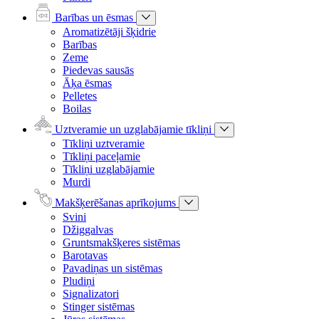
Barības un ēsmas
Aromatizētāji šķidrie
Barības
Zeme
Piedevas sausās
Āķa ēsmas
Pelletes
Boilas
Uztveramie un uzglabājamie tīkliņi
Tīkliņi uztveramie
Tīkliņi paceļamie
Tīkliņi uzglabājamie
Murdi
Makšķerēšanas aprīkojums
Svini
Džiggalvas
Gruntsmakšķeres sistēmas
Barotavas
Pavadiņas un sistēmas
Pludiņi
Signalizatori
Stinger sistēmas