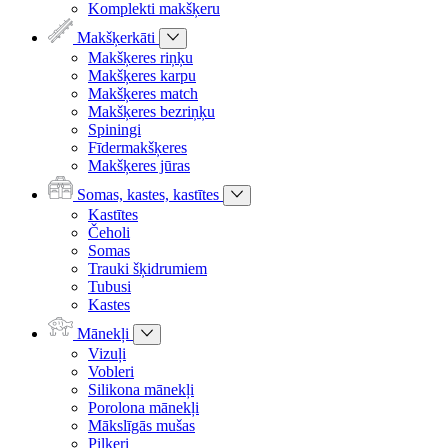
Komplekti makšķeru
Makšķerkāti
Makšķeres riņķu
Makšķeres karpu
Makšķeres match
Makšķeres bezriņķu
Spiningi
Fīdermakšķeres
Makšķeres jūras
Somas, kastes, kastītes
Kastītes
Čeholi
Somas
Trauki šķidrumiem
Tubusi
Kastes
Mānekļi
Vizuļi
Vobleri
Silikona mānekļi
Porolona mānekļi
Mākslīgās mušas
Pilkeri