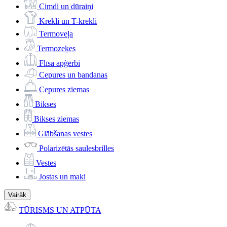
Cimdi un dūraiņi
Krekli un T-krekli
Termoveļa
Termozeķes
Flīsa apģērbi
Cepures un bandanas
Cepures ziemas
Bikses
Bikses ziemas
Glābšanas vestes
Polarizētās saulesbrilles
Vestes
Jostas un maki
Vairāk
TŪRISMS UN ATPŪTA