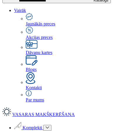
Katalogs
Vairāk
Jaunākās preces
Akcijas preces
Dāvanu kartes
Blogs
Kontakti
Par mums
VASARAS MAKŠĶERĒŠANA
Komplekti