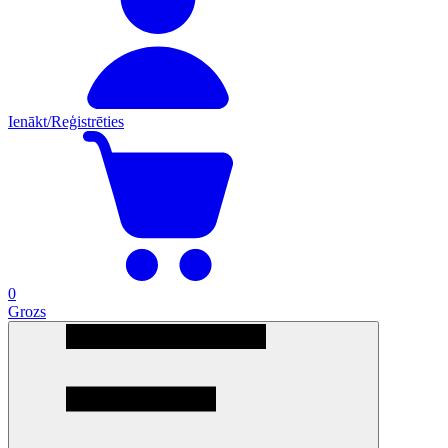
Ienākt/Reģistrēties
0
Grozs