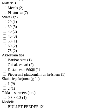
Materiāls
Metāls (2)
Plastmasa (7)
Svars (gr.)
20 (1)
30 (5)
40 (2)
45 (3)
50 (1)
60 (2)
75 (2)
Aksesuāra tips
Barības sieti (1)
Citi aksesuāri (2)
Distances mērītāji (1)
Piederumi platformām un krēsliem (1)
Skaits iepakojumā (gab.)
1 (9)
2 (1)
Tīkla acs izmērs (cm.)
0,3 x 0,3 (1)
Modelis
BULLET FEEDER (2)