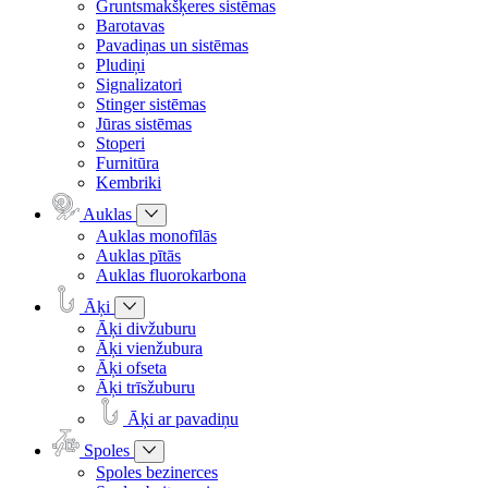
Gruntsmakšķeres sistēmas
Barotavas
Pavadiņas un sistēmas
Pludiņi
Signalizatori
Stinger sistēmas
Jūras sistēmas
Stoperi
Furnitūra
Kembriki
Auklas
Auklas monofīlās
Auklas pītās
Auklas fluorokarbona
Āķi
Āķi divžuburu
Āķi vienžubura
Āķi ofseta
Āķi trīsžuburu
Āķi ar pavadiņu
Spoles
Spoles bezinerces