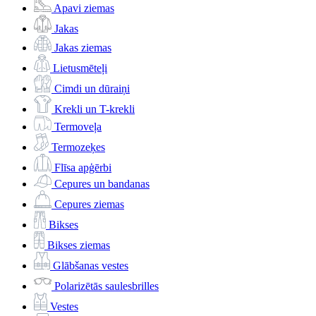
Apavi ziemas
Jakas
Jakas ziemas
Lietusmēteļi
Cimdi un dūraiņi
Krekli un T-krekli
Termoveļa
Termozeķes
Flīsa apģērbi
Cepures un bandanas
Cepures ziemas
Bikses
Bikses ziemas
Glābšanas vestes
Polarizētās saulesbrilles
Vestes