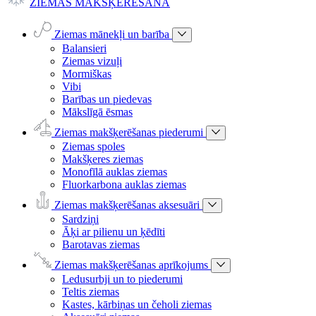
ZIEMAS MAKŠĶERĒŠANA
Ziemas mānekļi un barība
Balansieri
Ziemas vizuļi
Mormiškas
Vibi
Barības un piedevas
Mākslīgā ēsmas
Ziemas makšķerēšanas piederumi
Ziemas spoles
Makšķeres ziemas
Monofīlā auklas ziemas
Fluorkarbona auklas ziemas
Ziemas makšķerēšanas aksesuāri
Sardziņi
Āķi ar pilienu un ķēdīti
Barotavas ziemas
Ziemas makšķerēšanas aprīkojums
Ledusurbji un to piederumi
Teltis ziemas
Kastes, kārbiņas un čeholi ziemas