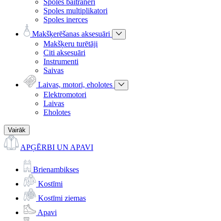
Spoles baitraneri
Spoles multiplikatori
Spoles inerces
Makšķerēšanas aksesuāri
Makšķeru turētāji
Citi aksesuāri
Instrumenti
Saivas
Laivas, motori, eholotes
Elektromotori
Laivas
Eholotes
Vairāk
APĢĒRBI UN APAVI
Brienambikses
Kostīmi
Kostīmi ziemas
Apavi