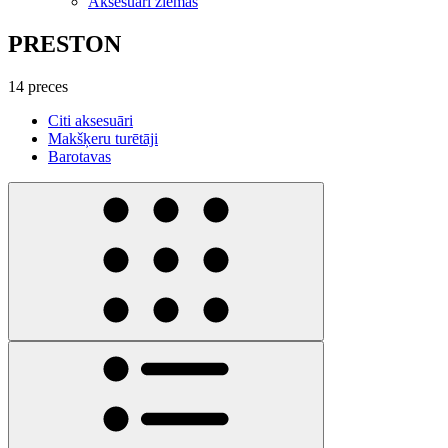
Aksesuāri ziemas
PRESTON
14 preces
Citi aksesuāri
Makšķeru turētāji
Barotavas