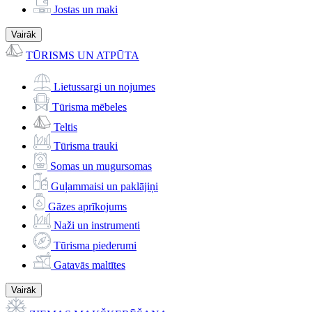
Jostas un maki
Vairāk
TŪRISMS UN ATPŪTA
Lietussargi un nojumes
Tūrisma mēbeles
Teltis
Tūrisma trauki
Somas un mugursomas
Guļammaisi un paklājiņi
Gāzes aprīkojums
Naži un instrumenti
Tūrisma piederumi
Gatavās maltītes
Vairāk