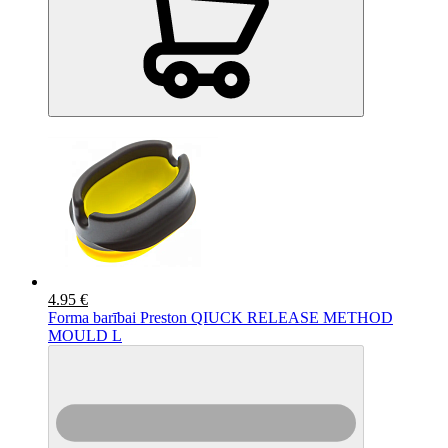
4.95 €
Forma barībai Preston QIUCK RELEASE METHOD
MOULD L