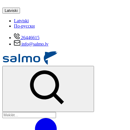
Latviski
Latviski
По-русски
26446615
info@salmo.lv