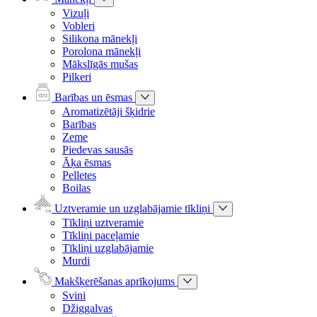
Vizuļi
Vobleri
Silikona mānekļi
Porolona mānekļi
Mākslīgās mušas
Pilkeri
Barības un ēsmas
Aromatizētāji šķidrie
Barības
Zeme
Piedevas sausās
Āķa ēsmas
Pelletes
Boilas
Uztveramie un uzglabājamie tīkliņi
Tīkliņi uztveramie
Tīkliņi paceļamie
Tīkliņi uzglabājamie
Murdi
Makšķerēšanas aprīkojums
Svini
Džiggalvas