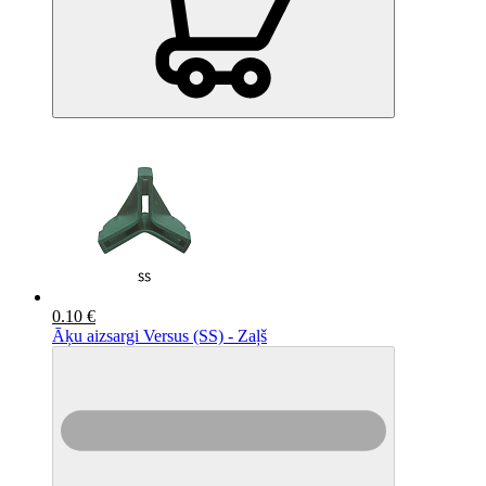
0.10 €
Āķu aizsargi Versus (SS) - Zaļš