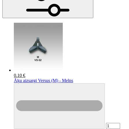
0.10 €
Āķu aizsargi Versus (M) - Melns