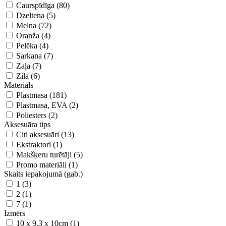
Caurspīdīga (80)
Dzeltena (5)
Melna (72)
Oranža (4)
Pelēka (4)
Sarkana (7)
Zaļa (7)
Zila (6)
Materiāls
Plastmasa (181)
Plastmasa, EVA (2)
Poliesters (2)
Aksesuāra tips
Citi aksesuāri (13)
Ekstraktori (1)
Makšķeru turētāji (5)
Promo materiāli (1)
Skaits iepakojumā (gab.)
1 (3)
2 (1)
7 (1)
Izmērs
10 x 9.3 x 10cm (1)