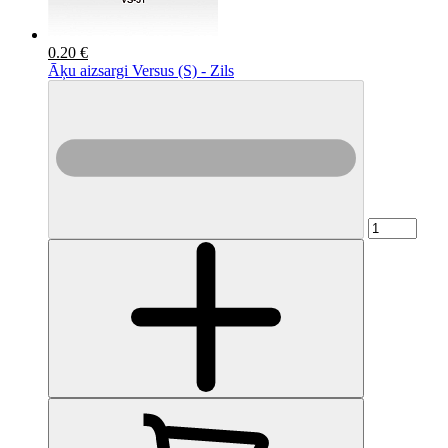
0.20 €
Āķu aizsargi Versus (S) - Zils