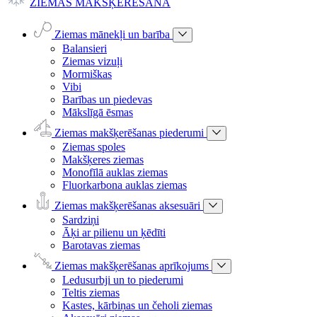
ZIEMAS MAKŠĶERĒŠANA
Ziemas mānekļi un barība
Balansieri
Ziemas vizuļi
Mormiškas
Vibi
Barības un piedevas
Mākslīgā ēsmas
Ziemas makšķerēšanas piederumi
Ziemas spoles
Makšķeres ziemas
Monofīlā auklas ziemas
Fluorkarbona auklas ziemas
Ziemas makšķerēšanas aksesuāri
Sardziņi
Āķi ar pilienu un ķēdīti
Barotavas ziemas
Ziemas makšķerēšanas aprīkojums
Ledusurbji un to piederumi
Teltis ziemas
Kastes, kārbiņas un čeholi ziemas