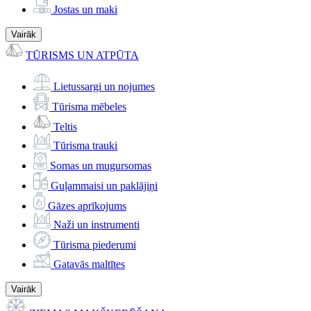
Jostas un maki
Vairāk
TŪRISMS UN ATPŪTA
Lietussargi un nojumes
Tūrisma mēbeles
Teltis
Tūrisma trauki
Somas un mugursomas
Guļammaisi un paklājiņi
Gāzes aprīkojums
Naži un instrumenti
Tūrisma piederumi
Gatavās maltītes
Vairāk