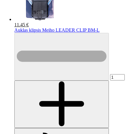
11.45 €
Auklas klipsis Meiho LEADER CLIP BM-L