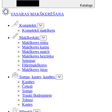
Katalogs
VASARAS MAKŠĶERĒŠANA
Komplekti
Komplekti makšķeru
Makšķerkāti
Makšķeres riņķu
Makšķeres karpu
Makšķeres match
Makšķeres bezriņķu
Spiningi
Fīdermakšķeres
Makšķeres jūras
Somas, kastes, kastītes
Kastītes
Čeholi
Somas
Trauki šķidrumiem
Tubusi
Kastes
Mānekļi