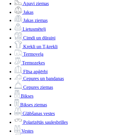
Apavi ziemas
Jakas
Jakas ziemas
Lietusmēteļi
Cimdi un dūraiņi
Krekli un T-krekli
Termoveļa
Termozeķes
Flīsa apģērbi
Cepures un bandanas
Cepures ziemas
Bikses
Bikses ziemas
Glābšanas vestes
Polarizētās saulesbrilles
Vestes