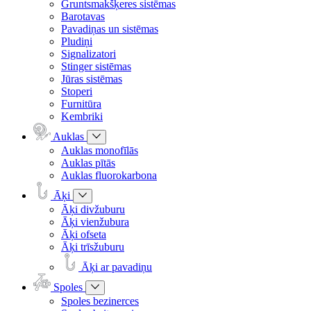
Gruntsmakšķeres sistēmas
Barotavas
Pavadiņas un sistēmas
Pludiņi
Signalizatori
Stinger sistēmas
Jūras sistēmas
Stoperi
Furnitūra
Kembriki
Auklas
Auklas monofīlās
Auklas pītās
Auklas fluorokarbona
Āķi
Āķi divžuburu
Āķi vienžubura
Āķi ofseta
Āķi trīsžuburu
Āķi ar pavadiņu
Spoles
Spoles bezinerces