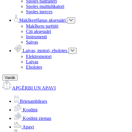
Spoles baitraneri
Spoles multiplikatori
Spoles inerces
Makšķerēšanas aksesuāri
Makšķeru turētāji
Citi aksesuāri
Instrumenti
Saivas
Laivas, motori, eholotes
Elektromotori
Laivas
Eholotes
Vairāk
APĢĒRBI UN APAVI
Brienambikses
Kostīmi
Kostīmi ziemas
Apavi