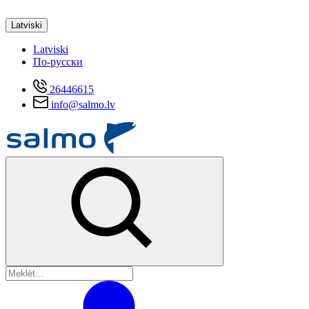
Latviski
Latviski
По-русски
26446615
info@salmo.lv