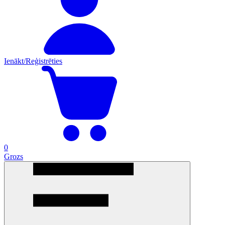
Ienākt/Reģistrēties
0
Grozs