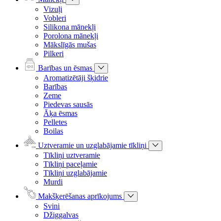
Vizuļi
Vobleri
Silikona mānekļi
Porolona mānekļi
Mākslīgās mušas
Pilkeri
Barības un ēsmas
Aromatizētāji šķidrie
Barības
Zeme
Piedevas sausās
Āķa ēsmas
Pelletes
Boilas
Uztveramie un uzglabājamie tīkliņi
Tīkliņi uztveramie
Tīkliņi paceļamie
Tīkliņi uzglabājamie
Murdi
Makšķerēšanas aprīkojums
Svini
Džiggalvas