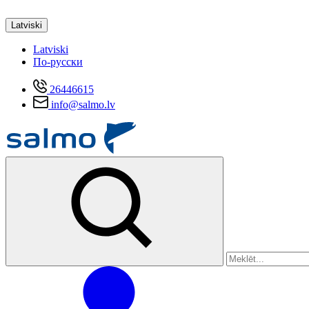
Latviski
Latviski
По-русски
26446615
info@salmo.lv