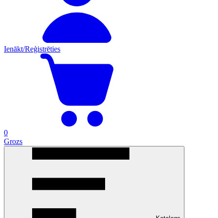
Ienākt/Reģistrēties
0
Grozs