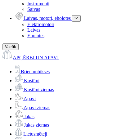
Instrumenti
Saivas
Laivas, motori, eholotes
Elektromotori
Laivas
Eholotes
Vairāk
APĢĒRBI UN APAVI
Brienambikses
Kostīmi
Kostīmi ziemas
Apavi
Apavi ziemas
Jakas
Jakas ziemas
Lietusmēteļi