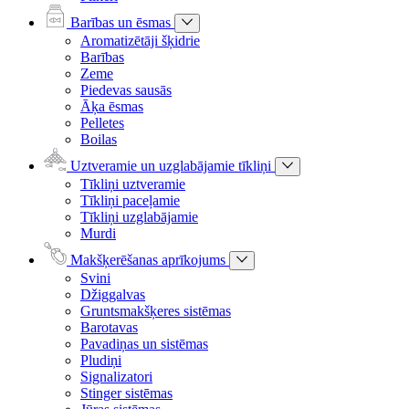
Barības un ēsmas
Aromatizētāji šķidrie
Barības
Zeme
Piedevas sausās
Āķa ēsmas
Pelletes
Boilas
Uztveramie un uzglabājamie tīkliņi
Tīkliņi uztveramie
Tīkliņi paceļamie
Tīkliņi uzglabājamie
Murdi
Makšķerēšanas aprīkojums
Svini
Džiggalvas
Gruntsmakšķeres sistēmas
Barotavas
Pavadiņas un sistēmas
Pludiņi
Signalizatori
Stinger sistēmas