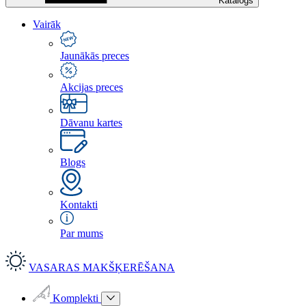
Katalogs
Vairāk
Jaunākās preces
Akcijas preces
Dāvanu kartes
Blogs
Kontakti
Par mums
VASARAS MAKŠĶERĒŠANA
Komplekti