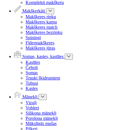
Komplekti makšķeru
Makšķerkāti
Makšķeres riņķu
Makšķeres karpu
Makšķeres match
Makšķeres bezriņķu
Spiningi
Fīdermakšķeres
Makšķeres jūras
Somas, kastes, kastītes
Kastītes
Čeholi
Somas
Trauki šķidrumiem
Tubusi
Kastes
Mānekļi
Vizuļi
Vobleri
Silikona mānekļi
Porolona mānekļi
Mākslīgās mušas
Pilkeri