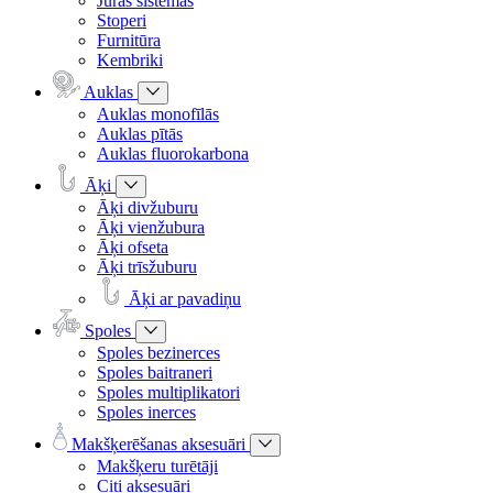
Jūras sistēmas
Stoperi
Furnitūra
Kembriki
Auklas
Auklas monofīlās
Auklas pītās
Auklas fluorokarbona
Āķi
Āķi divžuburu
Āķi vienžubura
Āķi ofseta
Āķi trīsžuburu
Āķi ar pavadiņu
Spoles
Spoles bezinerces
Spoles baitraneri
Spoles multiplikatori
Spoles inerces
Makšķerēšanas aksesuāri
Makšķeru turētāji
Citi aksesuāri