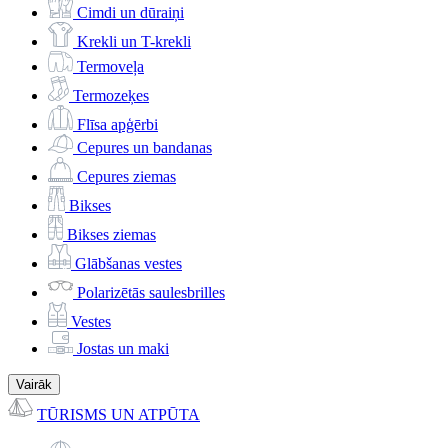
Cimdi un dūraiņi
Krekli un T-krekli
Termoveļa
Termozeķes
Flīsa apģērbi
Cepures un bandanas
Cepures ziemas
Bikses
Bikses ziemas
Glābšanas vestes
Polarizētās saulesbrilles
Vestes
Jostas un maki
Vairāk
TŪRISMS UN ATPŪTA