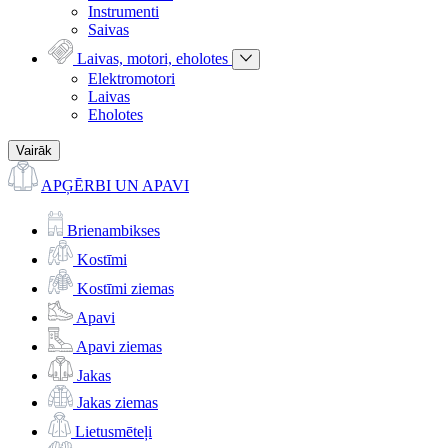
Instrumenti
Saivas
Laivas, motori, eholotes
Elektromotori
Laivas
Eholotes
Vairāk
APĢĒRBI UN APAVI
Brienambikses
Kostīmi
Kostīmi ziemas
Apavi
Apavi ziemas
Jakas
Jakas ziemas
Lietusmēteļi