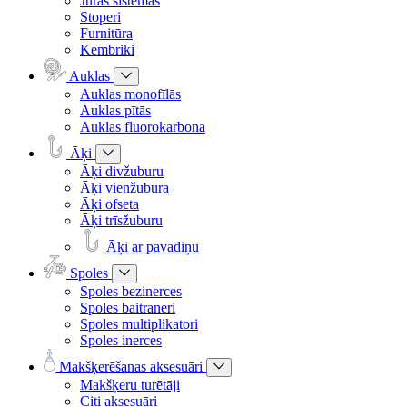
Jūras sistēmas
Stoperi
Furnitūra
Kembriki
Auklas
Auklas monofīlās
Auklas pītās
Auklas fluorokarbona
Āķi
Āķi divžuburu
Āķi vienžubura
Āķi ofseta
Āķi trīsžuburu
Āķi ar pavadiņu
Spoles
Spoles bezinerces
Spoles baitraneri
Spoles multiplikatori
Spoles inerces
Makšķerēšanas aksesuāri
Makšķeru turētāji
Citi aksesuāri