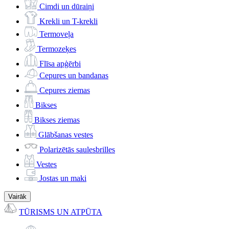
Cimdi un dūraiņi
Krekli un T-krekli
Termoveļa
Termozeķes
Flīsa apģērbi
Cepures un bandanas
Cepures ziemas
Bikses
Bikses ziemas
Glābšanas vestes
Polarizētās saulesbrilles
Vestes
Jostas un maki
Vairāk
TŪRISMS UN ATPŪTA