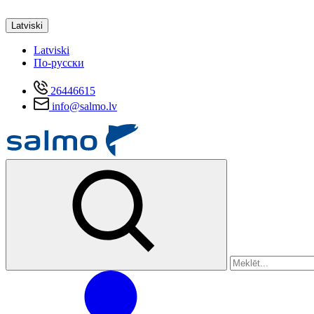
Latviski
Latviski
По-русски
26446615
info@salmo.lv