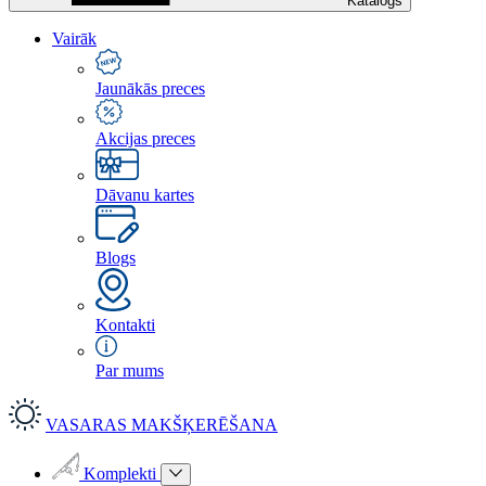
Katalogs
Vairāk
Jaunākās preces
Akcijas preces
Dāvanu kartes
Blogs
Kontakti
Par mums
VASARAS MAKŠĶERĒŠANA
Komplekti