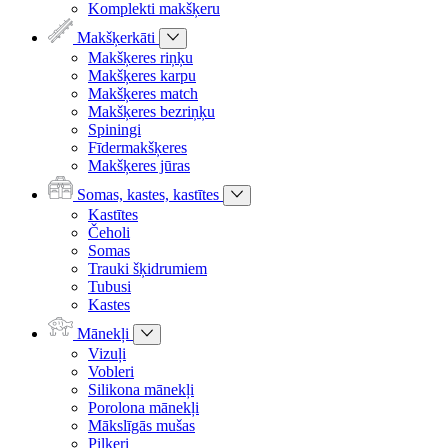
Komplekti makšķeru
Makšķerkāti
Makšķeres riņķu
Makšķeres karpu
Makšķeres match
Makšķeres bezriņķu
Spiningi
Fīdermakšķeres
Makšķeres jūras
Somas, kastes, kastītes
Kastītes
Čeholi
Somas
Trauki šķidrumiem
Tubusi
Kastes
Mānekļi
Vizuļi
Vobleri
Silikona mānekļi
Porolona mānekļi
Mākslīgās mušas
Pilkeri