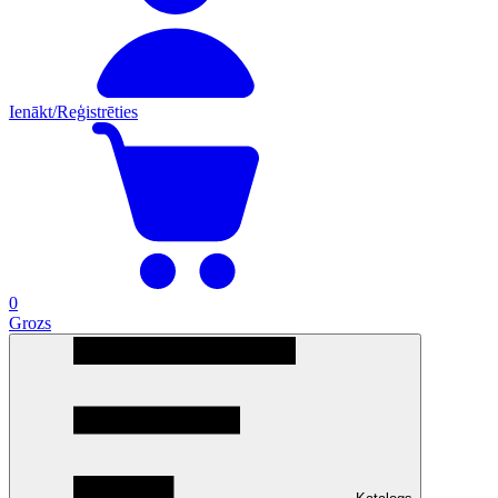
Ienākt/Reģistrēties
0
Grozs