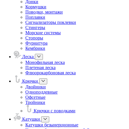
Донки
Кормушки
Поводки, монтажи
Поплавки
Сигнализаторы поклевки
Стингеры
Морские системы
Стопоры
Фурнитура
Кембрики
Леска
Монофильная леска
Плетеная леска
Флюорокарбоновая леска
Крючки
Двойники
Одноподдевные
Офсетные
Тройники
Крючки с поводками
Катушки
Катушки безынерционные