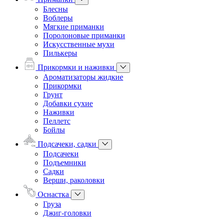
Блесны
Воблеры
Мягкие приманки
Поролоновые приманки
Искусственные мухи
Пилькеры
Прикормки и наживки
Ароматизаторы жидкие
Прикормки
Грунт
Добавки сухие
Наживки
Пеллетс
Бойлы
Подсачеки, садки
Подсачеки
Подъемники
Садки
Верши, раколовки
Оснастка
Груза
Джиг-головки