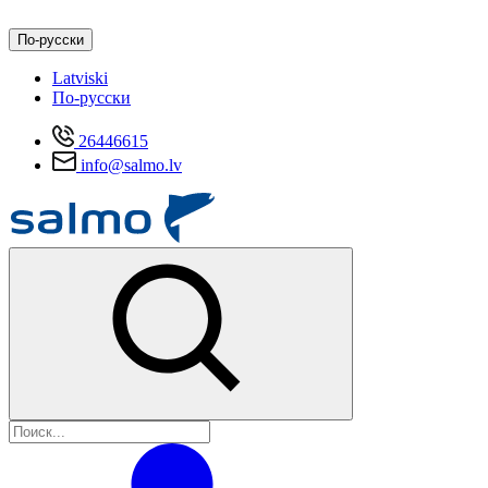
По-русски
Latviski
По-русски
26446615
info@salmo.lv